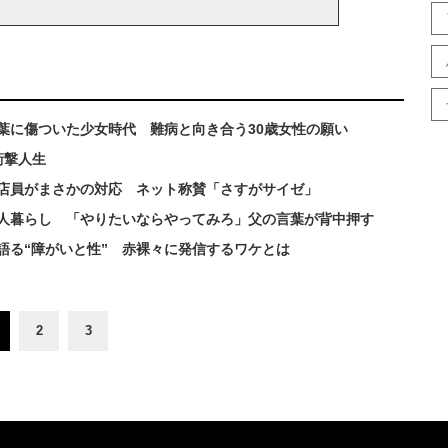
葉に傷ついた少女時代 難病と向き合う30歳女性の願い
衝撃人生
店員がまさかの対応 ネット称賛「さすがサイゼ」
人暮らし 「やりたいならやってみろ」父の言葉が背中押す
語る“障がいと性” 赤裸々に発信するワケとは
2
3