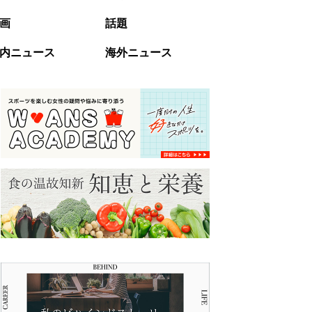
画
話題
内ニュース
海外ニュース