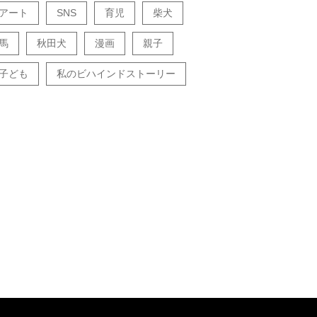
アート
SNS
育児
柴犬
馬
秋田犬
漫画
親子
子ども
私のビハインドストーリー