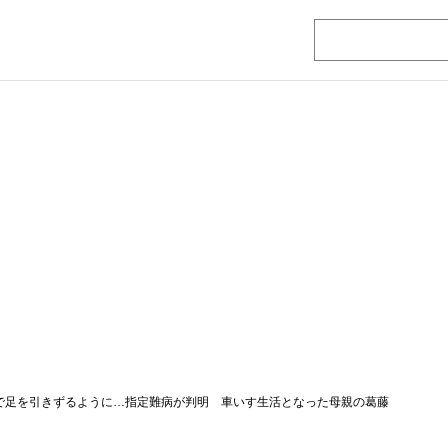
で足を引きずるように…指定難病が判明 車いす生活となった母親の葛藤