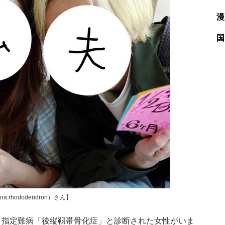
漫
国
hododendron）さん】
指定難病「後縦靱帯骨化症」と診断された女性がいま