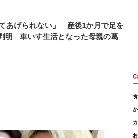
てあげられない」 産後1か月で足を
判明 車いす生活となった母親の葛
C
食
か
カ
お