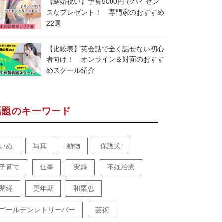
【結婚祝い】予算5000円でハイセン
スなプレゼント！ 専門家のおすすめ
22選
【比較表】英会話で全く話せない初心
者向け！ オンライン＆対面のおすす
めスクール紹介
話題のキーワード
いぬ
写真
動物
保護犬
子育て
仕事
実録
不妊治療
閉経
更年期
和栗恵
ゴールデンレトリーバー
芸術