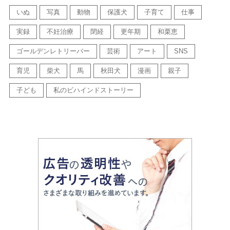
いぬ
写真
動物
保護犬
子育て
仕事
実録
不妊治療
閉経
更年期
和栗恵
ゴールデンレトリーバー
芸術
アート
SNS
育児
柴犬
馬
秋田犬
漫画
親子
子ども
私のビハインドストーリー