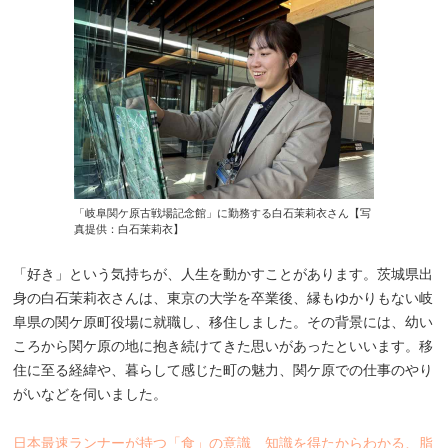
「岐阜関ケ原古戦場記念館」に勤務する白石茉莉衣さん【写
真提供：白石茉莉衣】
「好き」という気持ちが、人生を動かすことがあります。茨城県出
身の白石茉莉衣さんは、東京の大学を卒業後、縁もゆかりもない岐
阜県の関ケ原町役場に就職し、移住しました。その背景には、幼い
ころから関ケ原の地に抱き続けてきた思いがあったといいます。移
住に至る経緯や、暮らして感じた町の魅力、関ケ原での仕事のやり
がいなどを伺いました。
日本最速ランナーが持つ「食」の意識 知識を得たからわかる、脂