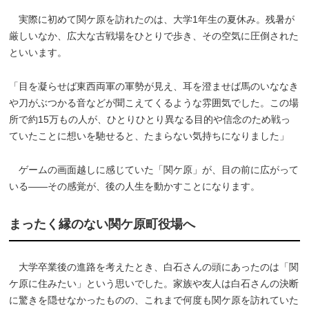
実際に初めて関ケ原を訪れたのは、大学1年生の夏休み。残暑が
厳しいなか、広大な古戦場をひとりで歩き、その空気に圧倒された
といいます。
「目を凝らせば東西両軍の軍勢が見え、耳を澄ませば馬のいななき
や刀がぶつかる音などが聞こえてくるような雰囲気でした。この場
所で約15万もの人が、ひとりひとり異なる目的や信念のため戦っ
ていたことに想いを馳せると、たまらない気持ちになりました」
ゲームの画面越しに感じていた「関ケ原」が、目の前に広がって
いる――その感覚が、後の人生を動かすことになります。
まったく縁のない関ケ原町役場へ
大学卒業後の進路を考えたとき、白石さんの頭にあったのは「関
ケ原に住みたい」という思いでした。家族や友人は白石さんの決断
に驚きを隠せなかったものの、これまで何度も関ケ原を訪れていた