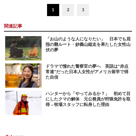
1
2
3
関連記事
「お山のような人になりたい」 日本でも屈
指の難ルート・妙義山縦走を果たした女性山
伏の夢
ドラマで憧れた警察官の夢へ 英語は“赤点
常連”だった日本人女性がアメリカ留学で得
た自信
ハンターから「やってみるか？」 初めて目
にしたクマの解体 元公務員が狩猟免許を取
得→牧場スタッフに転身した理由