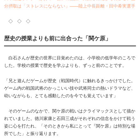
分摂取は「ストレスにならない」――陸上中長距離・田中希実選手
◇ ◇ ◇
歴史の授業よりも前に出合った「関ケ原」
白石さんが歴史の世界に目覚めたのは、小学校の低学年のころで
した。学校の授業で歴史を学ぶよりも、ずっと前のことです。
「兄と遊んだゲームが歴史（戦国時代）に触れるきっかけでした。
ゲーム内の戦国武将のかっこいい技や武将同士の熱いドラマなど、
幼いながらも、とても感動したのを今でも覚えています」
そのゲームのなかで、関ケ原の戦いはクライマックスとして描か
れていました。徳川家康と石田三成がそれぞれの信念をかけて戦う
姿に心を打たれ、「そのときから私にとって『関ケ原』は特別な場
所でした」と振り返ります。