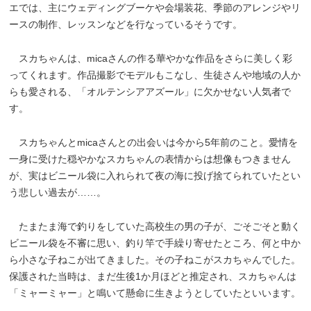
エでは、主にウェディングブーケや会場装花、季節のアレンジやリ
ースの制作、レッスンなどを行なっているそうです。
スカちゃんは、micaさんの作る華やかな作品をさらに美しく彩
ってくれます。作品撮影でモデルもこなし、生徒さんや地域の人か
らも愛される、「オルテンシアアズール」に欠かせない人気者で
す。
スカちゃんとmicaさんとの出会いは今から5年前のこと。愛情を
一身に受けた穏やかなスカちゃんの表情からは想像もつきません
が、実はビニール袋に入れられて夜の海に投げ捨てられていたとい
う悲しい過去が……。
たまたま海で釣りをしていた高校生の男の子が、ごそごそと動く
ビニール袋を不審に思い、釣り竿で手繰り寄せたところ、何と中か
ら小さな子ねこが出てきました。その子ねこがスカちゃんでした。
保護された当時は、まだ生後1か月ほどと推定され、スカちゃんは
「ミャーミャー」と鳴いて懸命に生きようとしていたといいます。