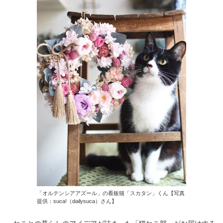
「オルテンシアアズール」の看板猫「スカタン」くん【写真
提供：suca!（dailysuca）さん】