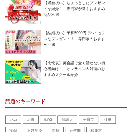
【還暦祝い】ちょっとしたプレゼン
トを紹介！ 専門家が選ぶおすすめ
商品20選
【結婚祝い】予算5000円でハイセン
スなプレゼント！ 専門家のおすす
め22選
【比較表】英会話で全く話せない初
心者向け！ オンライン＆対面のお
すすめスクール紹介
話題のキーワード
いぬ
写真
動物
保護犬
子育て
仕事
実録
不妊治療
閉経
更年期
和栗恵