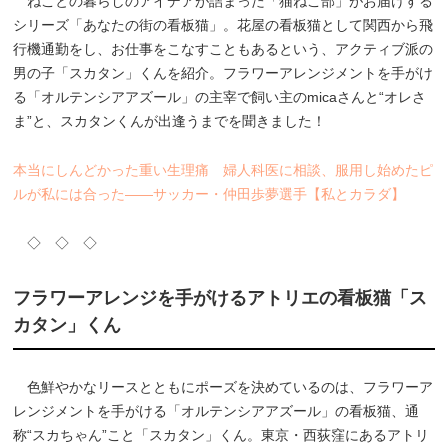
ねことの暮らしのアイデアが詰まった「猫ねこ部」がお届けする
シリーズ「あなたの街の看板猫」。花屋の看板猫として関西から飛
行機通勤をし、お仕事をこなすこともあるという、アクティブ派の
男の子「スカタン」くんを紹介。フラワーアレンジメントを手がけ
る「オルテンシアアズール」の主宰で飼い主のmicaさんと“オレさ
ま”と、スカタンくんが出逢うまでを聞きました！
本当にしんどかった重い生理痛 婦人科医に相談、服用し始めたピ
ルが私には合った――サッカー・仲田歩夢選手【私とカラダ】
◇ ◇ ◇
フラワーアレンジを手がけるアトリエの看板猫「ス
カタン」くん
色鮮やかなリースとともにポーズを決めているのは、フラワーア
レンジメントを手がける「オルテンシアアズール」の看板猫、通
称“スカちゃん”こと「スカタン」くん。東京・西荻窪にあるアトリ