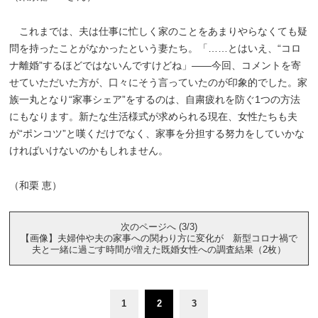
これまでは、夫は仕事に忙しく家のことをあまりやらなくても疑
問を持ったことがなかったという妻たち。「……とはいえ、“コロ
ナ離婚”するほどではないんですけどね」――今回、コメントを寄
せていただいた方が、口々にそう言っていたのが印象的でした。家
族一丸となり“家事シェア”をするのは、自粛疲れを防ぐ1つの方法
にもなります。新たな生活様式が求められる現在、女性たちも夫
が“ポンコツ”と嘆くだけでなく、家事を分担する努力をしていかな
ければいけないのかもしれません。
（和栗 恵）
次のページへ (3/3)
【画像】夫婦仲や夫の家事への関わり方に変化が 新型コロナ禍で
夫と一緒に過ごす時間が増えた既婚女性への調査結果（2枚）
1
2
3