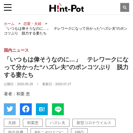
ホーム
恋愛・夫婦
「いつもは偉そうなのに…」 テレワークになって分かった“ハズレ夫”のポン
コツぶり 脱力する妻たち
国内ニュース
「いつもは偉そうなのに…」 テレワークにな
って分かった“ハズレ夫”のポンコツぶり 脱力
する妻たち
公開日：
2020.05.28
/
更新日：
2020.07.27
著者：和栗 恵
B!
夫婦
和栗恵
ハズレ夫
新型コロナウイルス
外出自粛
#今こそひとつに
HAO