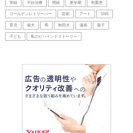
実録
不妊治療
閉経
更年期
和栗恵
ゴールデンレトリーバー
芸術
アート
SNS
育児
柴犬
馬
秋田犬
漫画
親子
子ども
私のビハインドストーリー