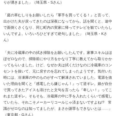
りが湧きました」（埼玉県・Sさん）
「庭の草むしりをお願いしたら『軍手を買ってくる！』と言って、
出かけた夫が戻ってきたのは深夜になってから。話を聞くと、途中
で面倒くさくなり、同じ町内の実家に帰ってテレビを観ていたらし
いんですよ。いろいろひどすぎて絶句しました」（埼玉県・Kさ
ん）
「夫に冷蔵庫の中の拭き掃除をお願いしたんです。家事スキルはほ
ぼゼロなので、掃除前にやり方をかなり丁寧に教えてから取りかか
ってもらいました。けど、なぜか夫は拭くだけなのに冷蔵庫のコン
セントを抜いて、元に戻すのを忘れてしまったようです。気付いた
時には、冷凍庫の中のものがすべて解凍されていました。電源を抜
いた理由を聞くと『感電したら嫌じゃん！』って逆ギレ。娘が自分
で買ってきたアイスも溶けたと文句を言ったら『卑しい！』ってこ
れまた逆ギレ。そもそも、冷蔵庫の中に手を入れたくらいで感電し
ていたら、それこそメーカーリコールじゃ済まないですよね!? 常
識がゼロなのは知ってましたが、まさか謝罪もできないとは……」
（東京都・Gさん）