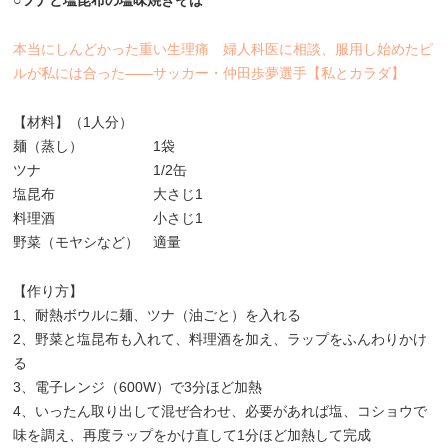
本当にしんどかった重い生理痛 婦人科医に相談、服用し始めたピ
ルが私には合った――サッカー・仲田歩夢選手【私とカラダ】
【材料】（1人分）
麺（蒸し） 1袋
ツナ 1/2缶
塩昆布 大さじ1
料理酒 小さじ1
野菜（モヤシなど） 適量
【作り方】
1、耐熱ボウルに麺、ツナ（油ごと）を入れる
2、野菜と塩昆布も入れて、料理酒を加え、ラップをふんわりかけ
る
3、電子レンジ（600W）で3分ほど加熱
4、いったん取り出して混ぜ合わせ、必要があれば塩、コショウで
味を調え、再度ラップをかけ直して1分ほど加熱して完成