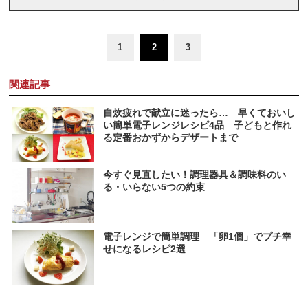
1
2
3
関連記事
自炊疲れで献立に迷ったら… 早くておいし
い簡単電子レンジレシピ4品 子どもと作れ
る定番おかずからデザートまで
今すぐ見直したい！調理器具＆調味料のい
る・いらない5つの約束
電子レンジで簡単調理 「卵1個」でプチ幸
せになるレシピ2選