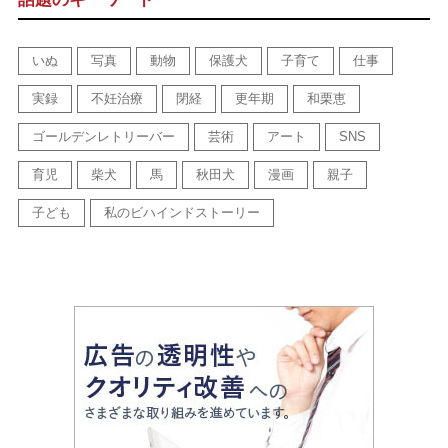
いぬ
写真
動物
保護犬
子育て
仕事
実録
不妊治療
閉経
更年期
和栗恵
ゴールデンレトリーバー
芸術
アート
SNS
育児
柴犬
馬
秋田犬
漫画
親子
子ども
私のビハインドストーリー