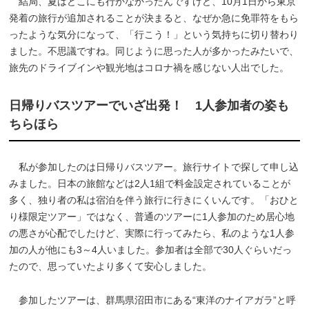
結局、夏はどこにも行かなかったんですけど、10月1日から東京
発着の旅行が追加されることが決まると、なぜか急に免罪符をもら
ったような気分になって、「行こう！」という気持ちに切り替わり
ました。不思議ですね。同じように思った人が多かったみたいで、
旅先のドライブインや観光地はコロナ禍を感じない人出でした。
日帰りバスツアーでいざ出発！ 1人参加者の姿も
ちらほら
私が参加したのは日帰りバスツアー。旅行サイトで探して申し込
みました。日本の旅館などは2人1組で料金設定されていることが
多く、独り者の私は宿泊を伴う旅行に行きにくいんです。「おひと
り様限定ツアー」ではなく、普通のツアーに1人参加のため居心地
の悪さが心配でしたけど、実際に行ってみたら、私のような1人参
加の人が他にも3～4人いました。参加者は全部で30人ぐらいだっ
たので、思っていたより多くて安心しました。
参加したツアーは、群馬県沼田市にある“東洋のナイアガラ”と呼