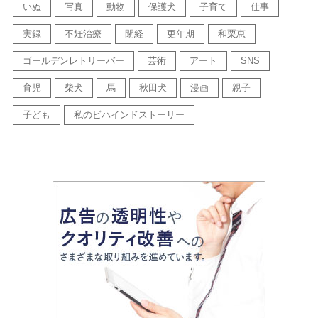
いぬ
写真
動物
保護犬
子育て
仕事
実録
不妊治療
閉経
更年期
和栗恵
ゴールデンレトリーバー
芸術
アート
SNS
育児
柴犬
馬
秋田犬
漫画
親子
子ども
私のビハインドストーリー