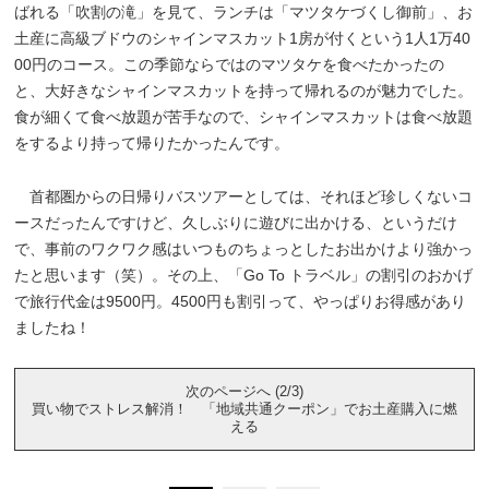
ばれる「吹割の滝」を見て、ランチは「マツタケづくし御前」、お
土産に高級ブドウのシャインマスカット1房が付くという1人1万40
00円のコース。この季節ならではのマツタケを食べたかったの
と、大好きなシャインマスカットを持って帰れるのが魅力でした。
食が細くて食べ放題が苦手なので、シャインマスカットは食べ放題
をするより持って帰りたかったんです。
首都圏からの日帰りバスツアーとしては、それほど珍しくないコ
ースだったんですけど、久しぶりに遊びに出かける、というだけ
で、事前のワクワク感はいつものちょっとしたお出かけより強かっ
たと思います（笑）。その上、「Go To トラベル」の割引のおかげ
で旅行代金は9500円。4500円も割引って、やっぱりお得感があり
ましたね！
次のページへ (2/3)
買い物でストレス解消！ 「地域共通クーポン」でお土産購入に燃
える