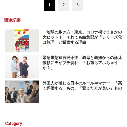
1
2
3
関連記事
「地球の歩き方・東京」コロナ禍でまさかの
大ヒット！ それでも編集部が「シリーズ化
は無理」と断言する理由
緊急事態宣言発令後 義母と義妹からの託児
依頼に夫がブチ切れ 「お前らアホちゃう
か？」
外国人が感じる日本のルールやマナー 「高
く評価する」もの、「変えた方が良い」もの
Category