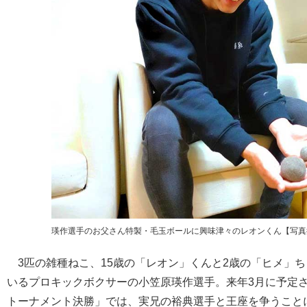
瑛作選手のお父さん特製・毛玉ボールに興味津々のレオンくん【写真
3匹の雑種ねこ、15歳の「レオン」くんと2歳の「ヒメ」ち
いるプロキックボクサーの小笠原瑛作選手。来年3月に予定される「
トーナメント決勝」では、実兄の裕典選手と王座を争うこと