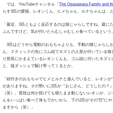
では、YouTubeチャンネル「
The Ogasawara Family and th
らす3匹の愛猫、レオンくん、ヒメちゃん、ルナちゃんは、
「最近、3匹ともよく反応するのは猫じゃらしですね。庭に
ぶんですけど、気が付いたらむしゃむしゃ食べているという
3匹はどうやら電動のおもちゃよりも、手動の猫じゃらしが
ん、スティックの先にゴム紐でネズミの人形が付いている猫
り悠長にかまえているレオンくんも、ゴム紐に付いたネズミ
と、猛ダッシュで駆け寄ってくるとか。
「紐付きのおもちゃでヒメとルナと遊んでいると、レオンが
がありますね。その勢いに2匹が『おじさん、どうしたの？
（笑）。普段は何か投げても寝たまま動じないレオンが、ジ
んをいっぱい食べて体もでかいから、下の2匹がその“圧”に
ますから（笑）」