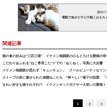
次のペー
電動で魚がピチピチ動くおもち
関連記事
猫の食の好みは“三匹三様” イケメン格闘家の心もとろける愛猫の幸
こだわりあふれる“ねこ専用こたつ”での「ぬくぬく」写真に大反響
イケメン格闘家が思わず「キュンキュン」 クールビューティなツン
ストーブの炎に魅せられた保護ねこたち “神々しい“様子が話題 
きれい好きも猫それぞれ!? イケメンキックボクサー大笑いの愛猫ト
1
2
3