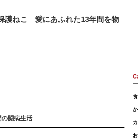
保護ねこ 愛にあふれた13年間を物
C
食
か
間の闘病生活
カ
お