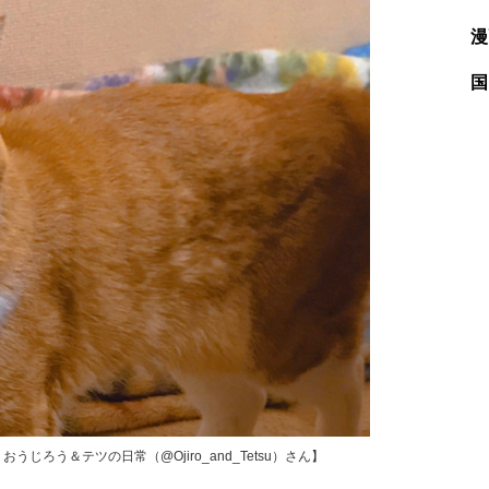
漫
国
ろう＆テツの日常（@Ojiro_and_Tetsu）さん】