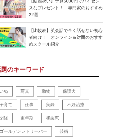
【結婚祝い】予算5000円でハイセン
スなプレゼント！ 専門家のおすすめ
22選
【比較表】英会話で全く話せない初心
者向け！ オンライン＆対面のおすす
めスクール紹介
話題のキーワード
いぬ
写真
動物
保護犬
子育て
仕事
実録
不妊治療
閉経
更年期
和栗恵
ゴールデンレトリーバー
芸術