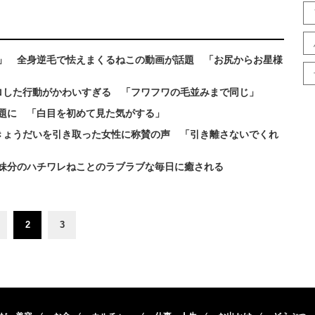
」 全身逆毛で怯えまくるねこの動画が話題 「お尻からお星様
ロした行動がかわいすぎる 「フワフワの毛並みまで同じ」
話題に 「白目を初めて見た気がする」
きょうだいを引き取った女性に称賛の声 「引き離さないでくれ
妹分のハチワレねことのラブラブな毎日に癒される
2
3