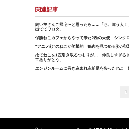
関連記事
飼い主さんご帰宅〜と思ったら……「ち、違う人！
出ててワロタ」
保護ねこカフェからやって来た2匹の天使 シンク
“アニメ顔”のねこが笑撃的 鴨肉を見つめる姿が
捨てねこを1匹引き取るつもりが… 仲良しすぎる
てありがとう」
エンジンルームに巻き込まれ左前足を失ったねこ 
1