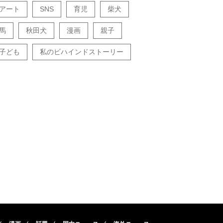
アート
SNS
育児
柴犬
馬
秋田犬
漫画
親子
子ども
私のビハインドストーリー