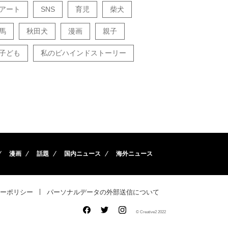
アート
SNS
育児
柴犬
馬
秋田犬
漫画
親子
子ども
私のビハインドストーリー
漫画
話題
国内ニュース
海外ニュース
ーポリシー
パーソナルデータの外部送信について
© Creative2 2022