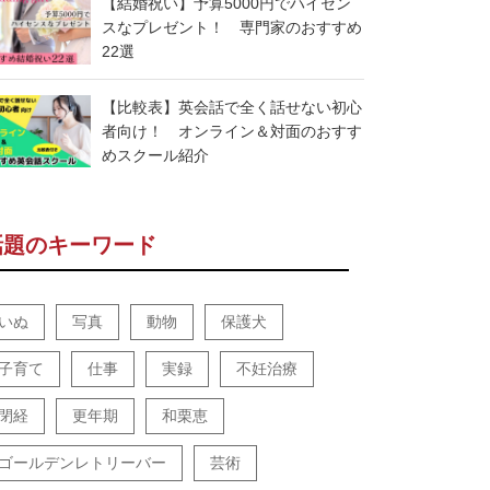
【結婚祝い】予算5000円でハイセン
スなプレゼント！ 専門家のおすすめ
22選
【比較表】英会話で全く話せない初心
者向け！ オンライン＆対面のおすす
めスクール紹介
話題のキーワード
いぬ
写真
動物
保護犬
子育て
仕事
実録
不妊治療
閉経
更年期
和栗恵
ゴールデンレトリーバー
芸術