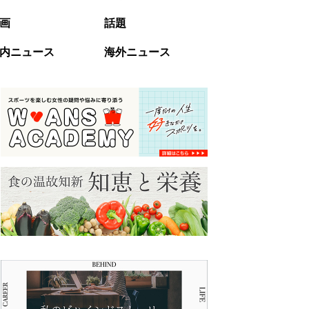
画
話題
内ニュース
海外ニュース