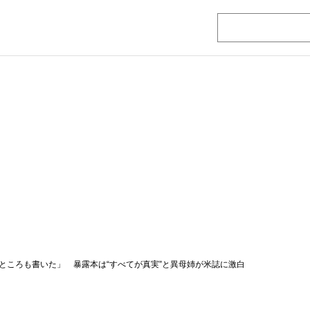
ところも書いた」 暴露本は“すべてが真実”と異母姉が米誌に激白