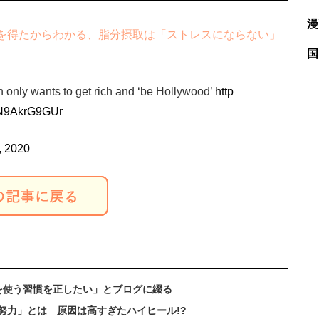
漫
を得たからわかる、脂分摂取は「ストレスにならない」
国
only wants to get rich and ‘be Hollywood’
http
m/N9AkrG9GUr
, 2020
を使う習慣を正したい」とブログに綴る
努力」とは 原因は高すぎたハイヒール!?