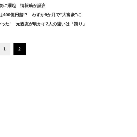
回復に躍起 情報筋が証言
400億円超!? わずか9か月で“大富豪”に
った” 元親友が明かす2人の違いは「誇り」
1
2