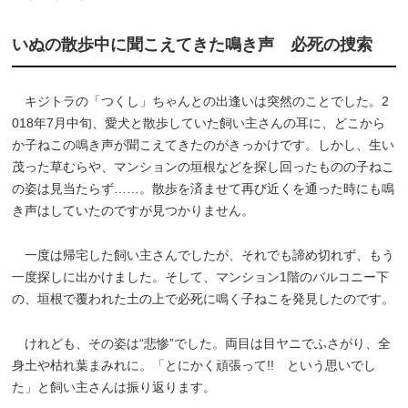
いぬの散歩中に聞こえてきた鳴き声 必死の捜索
キジトラの「つくし」ちゃんとの出逢いは突然のことでした。2
018年7月中旬、愛犬と散歩していた飼い主さんの耳に、どこから
か子ねこの鳴き声が聞こえてきたのがきっかけです。しかし、生い
茂った草むらや、マンションの垣根などを探し回ったものの子ねこ
の姿は見当たらず……。散歩を済ませて再び近くを通った時にも鳴
き声はしていたのですが見つかりません。
一度は帰宅した飼い主さんでしたが、それでも諦め切れず、もう
一度探しに出かけました。そして、マンション1階のバルコニー下
の、垣根で覆われた土の上で必死に鳴く子ねこを発見したのです。
けれども、その姿は“悲惨”でした。両目は目ヤニでふさがり、全
身土や枯れ葉まみれに。「とにかく頑張って!! という思いでし
た」と飼い主さんは振り返ります。