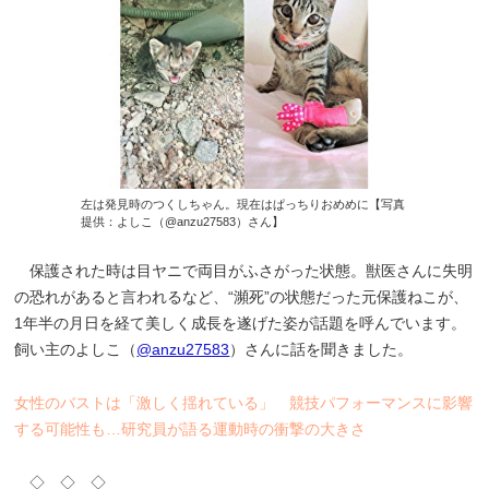
左は発見時のつくしちゃん。現在はぱっちりおめめに【写真
提供：よしこ（@anzu27583）さん】
保護された時は目ヤニで両目がふさがった状態。獣医さんに失明
の恐れがあると言われるなど、“瀕死”の状態だった元保護ねこが、
1年半の月日を経て美しく成長を遂げた姿が話題を呼んでいます。
飼い主のよしこ（
@anzu27583
）さんに話を聞きました。
女性のバストは「激しく揺れている」 競技パフォーマンスに影響
する可能性も…研究員が語る運動時の衝撃の大きさ
◇ ◇ ◇