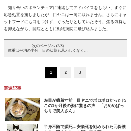
知り合いのボランティアに連絡してアドバイスをもらい、すぐに
応急処置を施しましたが、目ヤニは一向に取れません。さらにキャ
ットフードにも口をつけず、ぐったりとしていたそう。焦る気持ち
を抑えながら、開院とともに動物病院に飛び込みました。
次のページへ (2/3)
体重は平均の半分 目の状態も思わしくなく…
1
2
3
関連記事
左目が癒着寸前 目ヤニでボロボロだったね
この1か月後の姿に驚きの声 「おめめぱっ
ちりで美人さん」
半身不随で瀕死…安楽死を勧められた元保護