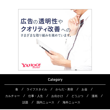
Category
食
ライフスタイル
からだ・美容
お金
カルチャー
仕事・人生
お出かけ
どうぶつ
漫画
話題
国内ニュース
海外ニュース