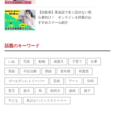
【比較表】英会話で全く話せない初
心者向け！ オンライン＆対面のお
すすめスクール紹介
話題のキーワード
いぬ
写真
動物
保護犬
子育て
仕事
実録
不妊治療
閉経
更年期
和栗恵
ゴールデンレトリーバー
芸術
アート
SNS
育児
柴犬
馬
秋田犬
漫画
親子
子ども
私のビハインドストーリー