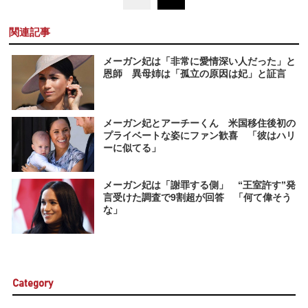
関連記事
メーガン妃は「非常に愛情深い人だった」と
恩師 異母姉は「孤立の原因は妃」と証言
メーガン妃とアーチーくん 米国移住後初の
プライベートな姿にファン歓喜 「彼はハリ
ーに似てる」
メーガン妃は「謝罪する側」 “王室許す”発
言受けた調査で9割超が回答 「何て偉そう
な」
Category