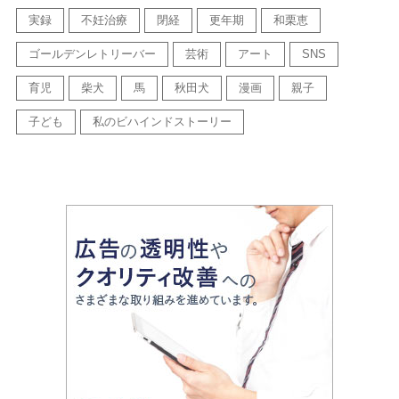
実録
不妊治療
閉経
更年期
和栗恵
ゴールデンレトリーバー
芸術
アート
SNS
育児
柴犬
馬
秋田犬
漫画
親子
子ども
私のビハインドストーリー