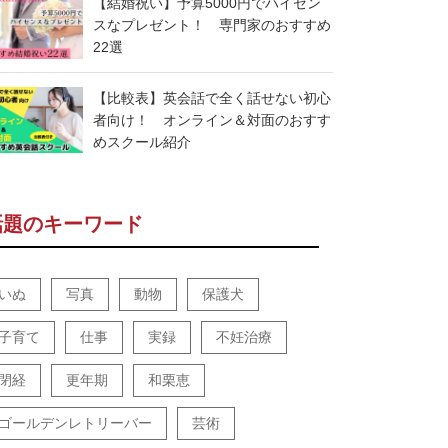
【結婚祝い】予算5000円でハイセン
スなプレゼント！ 専門家のおすすめ
22選
【比較表】英会話で全く話せない初心
者向け！ オンライン＆対面のおすす
めスクール紹介
話題のキーワード
いぬ
写真
動物
保護犬
子育て
仕事
実録
不妊治療
閉経
更年期
和栗恵
ゴールデンレトリーバー
芸術