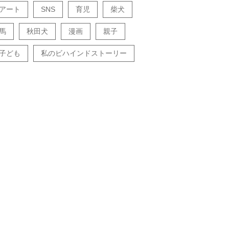
アート
SNS
育児
柴犬
馬
秋田犬
漫画
親子
子ども
私のビハインドストーリー