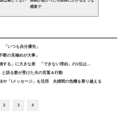
談は難しくない 体調が悪かったら医師にかかるような
感覚で
一致 「いつも自分優先」
不断の見極めが大事」
婚する」に大きな差 「できない理由」の1位は…
」と語る妻が受けた夫の言葉＆行動
法や「Iメッセージ」を活用 夫婦間の危機を乗り越える
2
3
4