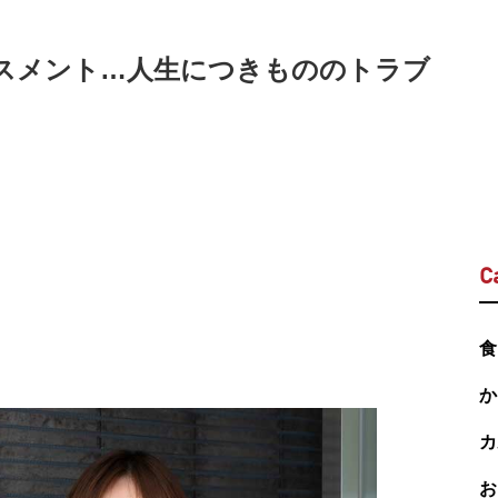
ラスメント…人生につきもののトラブ
C
食
か
カ
お