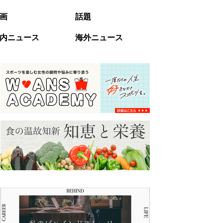
画
話題
内ニュース
海外ニュース