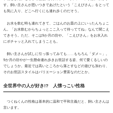
す。飼い主さんが思いつきであげたという「こえびさん」をとって
も気に入り、どこへ行くにも連れ歩くのだそう。
お水を飲む時も連れてきて、ごはんのお皿の上にいったんちょこ
ん。「お水飲むからちょっとここ入って待っててね」なんて聞こえ
てきそう。ただ、そこは9か月の坊や。「こえびさん」をお水入れ
にポチャッと入れてしまうことも。
飼い主さんが試しに引っ張ってみても……もちろん「ダメ～」。
9か月の坊やが一生懸命連れ歩きお世話する姿、何て愛くるしいの
でしょうか。最近では高いところから落とすなどの遊びも加わり、
そのお世話スタイルはバリエーション豊富なのだとか。
全世界中の人が好き!? 人懐っこい性格
つくねくんの性格は基本的に温和で平和主義だと、飼い主さんは
言います。