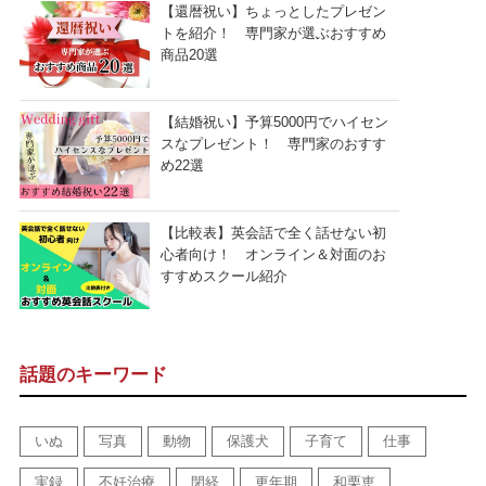
【還暦祝い】ちょっとしたプレゼン
トを紹介！ 専門家が選ぶおすすめ
商品20選
【結婚祝い】予算5000円でハイセン
スなプレゼント！ 専門家のおすす
め22選
【比較表】英会話で全く話せない初
心者向け！ オンライン＆対面のお
すすめスクール紹介
話題のキーワード
いぬ
写真
動物
保護犬
子育て
仕事
実録
不妊治療
閉経
更年期
和栗恵