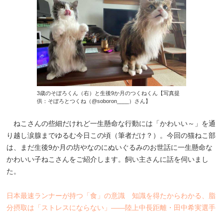
3歳のそぼろくん（右）と生後9か月のつくねくん【写真提
供：そぼろとつくね（@soboron____）さん】
ねこさんの些細だけれど一生懸命な行動には「かわいい～」を通
り越し涙腺までゆるむ今日この頃（筆者だけ？）。今回の猫ねこ部
は、まだ生後9か月の坊やなのにぬいぐるみのお世話に一生懸命な
かわいい子ねこさんをご紹介します。飼い主さんに話を伺いまし
た。
日本最速ランナーが持つ「食」の意識 知識を得たからわかる、脂
分摂取は「ストレスにならない」――陸上中長距離・田中希実選手