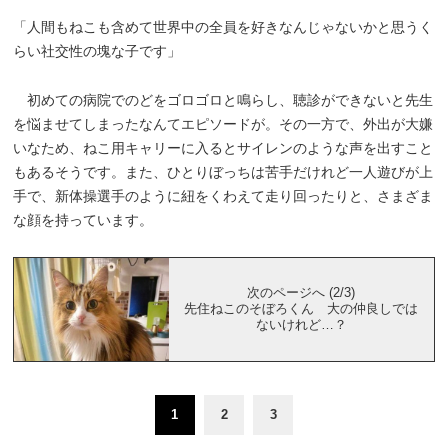
「人間もねこも含めて世界中の全員を好きなんじゃないかと思うく
らい社交性の塊な子です」
初めての病院でのどをゴロゴロと鳴らし、聴診ができないと先生
を悩ませてしまったなんてエピソードが。その一方で、外出が大嫌
いなため、ねこ用キャリーに入るとサイレンのような声を出すこと
もあるそうです。また、ひとりぼっちは苦手だけれど一人遊びが上
手で、新体操選手のように紐をくわえて走り回ったりと、さまざま
な顔を持っています。
次のページへ (2/3)
先住ねこのそぼろくん 大の仲良しでは
ないけれど…？
1
2
3