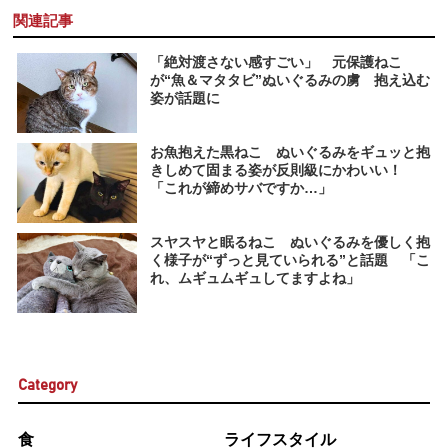
関連記事
「絶対渡さない感すごい」 元保護ねこ
が“魚＆マタタビ”ぬいぐるみの虜 抱え込む
姿が話題に
お魚抱えた黒ねこ ぬいぐるみをギュッと抱
きしめて固まる姿が反則級にかわいい！
「これが締めサバですか…」
スヤスヤと眠るねこ ぬいぐるみを優しく抱
く様子が“ずっと見ていられる”と話題 「こ
れ、ムギュムギュしてますよね」
Category
食
ライフスタイル