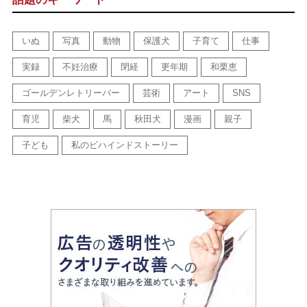
いぬ
写真
動物
保護犬
子育て
仕事
実録
不妊治療
閉経
更年期
和栗恵
ゴールデンレトリーバー
芸術
アート
SNS
育児
柴犬
馬
秋田犬
漫画
親子
子ども
私のビハインドストーリー