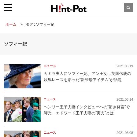
ホーム
タグ : ソフィー妃
ソフィー妃
ニュース
2021.06.19
カミラ夫人にソフィー妃、アン王女…英国伝統の
競馬レースを彩った“新登場アイテム”が話題
ニュース
2021.06.14
ヘンリー王子夫妻インタビューへの“驚き発言”で
脚光 エドワード王子夫妻の“実力”とは
ニュース
2021.06.08