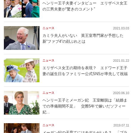
ヘンリー王子夫妻インタビュー エリザベス女王
の三男夫妻が“驚きのコメント”
ニュース
2021.03.03
カミラ夫人がいない 英王室専門家が予想した
新“ファブ4”の顔ぶれとは
ニュース
2021.01.22
エリザベス女王の期待を表現？ エドワード王子
妻の誕生日をファミリー公式SNSが率先して祝福
ニュース
2020.06.10
ヘンリー王子とメーガン妃 王室離脱は「結婚ま
での準備期間不足」 交際5年で嫁いだソフィー
妃...
ニュース
2019.07.11
メーガン妃の子育てにはモデルがいる？ 「プラ