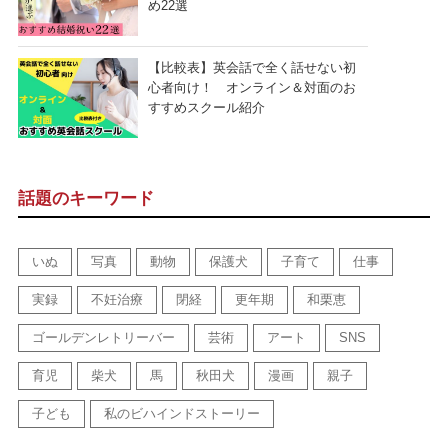
め22選
【比較表】英会話で全く話せない初
心者向け！ オンライン＆対面のお
すすめスクール紹介
話題のキーワード
いぬ
写真
動物
保護犬
子育て
仕事
実録
不妊治療
閉経
更年期
和栗恵
ゴールデンレトリーバー
芸術
アート
SNS
育児
柴犬
馬
秋田犬
漫画
親子
子ども
私のビハインドストーリー