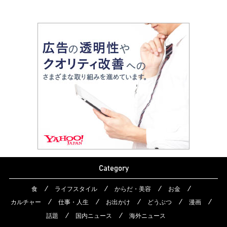
Category
食
ライフスタイル
からだ・美容
お金
カルチャー
仕事・人生
お出かけ
どうぶつ
漫画
話題
国内ニュース
海外ニュース