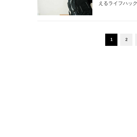
えるライフハックに
1
2