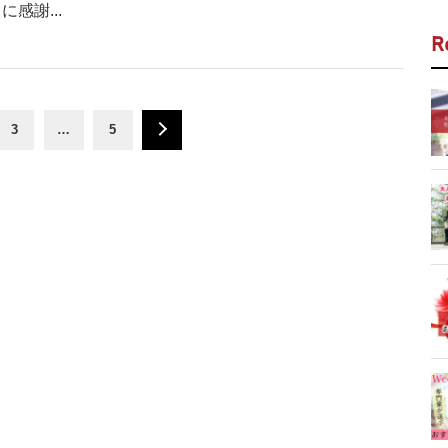
感謝...
R
3
…
5