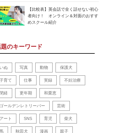
【比較表】英会話で全く話せない初心
者向け！ オンライン＆対面のおすす
めスクール紹介
話題のキーワード
いぬ
写真
動物
保護犬
子育て
仕事
実録
不妊治療
閉経
更年期
和栗恵
ゴールデンレトリーバー
芸術
アート
SNS
育児
柴犬
馬
秋田犬
漫画
親子