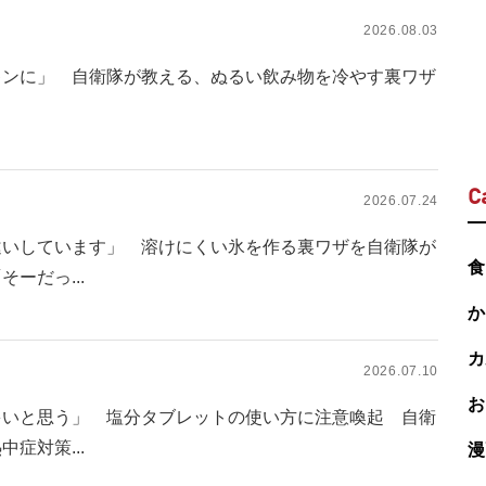
2026.08.03
キンに」 自衛隊が教える、ぬるい飲み物を冷やす裏ワザ
C
2026.07.24
違いしています」 溶けにくい氷を作る裏ワザを自衛隊が
食
ーだっ...
か
カ
2026.07.10
お
多いと思う」 塩分タブレットの使い方に注意喚起 自衛
症対策...
漫