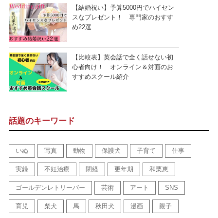
【結婚祝い】予算5000円でハイセン
スなプレゼント！ 専門家のおすす
め22選
【比較表】英会話で全く話せない初
心者向け！ オンライン＆対面のお
すすめスクール紹介
話題のキーワード
いぬ
写真
動物
保護犬
子育て
仕事
実録
不妊治療
閉経
更年期
和栗恵
ゴールデンレトリーバー
芸術
アート
SNS
育児
柴犬
馬
秋田犬
漫画
親子