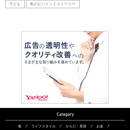
子ども
私のビハインドストーリー
Category
食
ライフスタイル
からだ・美容
お金