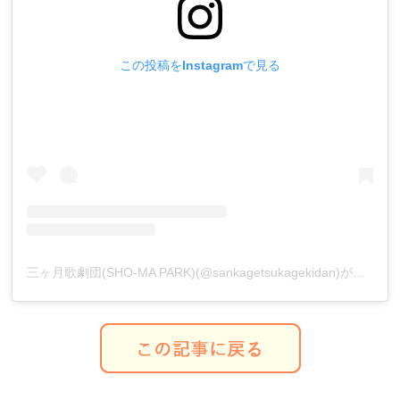
この投稿をInstagramで見る
三ヶ月歌劇団(SHO-MA PARK)(@sankagetsukagekidan)がシェアした投稿