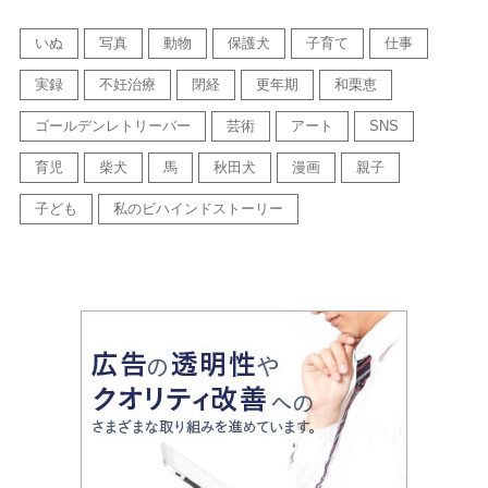
いぬ
写真
動物
保護犬
子育て
仕事
実録
不妊治療
閉経
更年期
和栗恵
ゴールデンレトリーバー
芸術
アート
SNS
育児
柴犬
馬
秋田犬
漫画
親子
子ども
私のビハインドストーリー