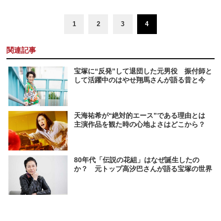
1
2
3
4
関連記事
宝塚に“反発”して退団した元男役 振付師と
して活躍中のはやせ翔馬さんが語る昔と今
天海祐希が“絶対的エース”である理由とは
主演作品を観た時の心地よさはどこから？
80年代「伝説の花組」はなぜ誕生したの
か？ 元トップ高汐巴さんが語る宝塚の世界