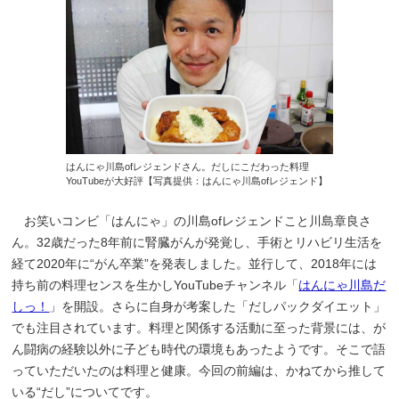
はんにゃ川島ofレジェンドさん。だしにこだわった料理
YouTubeが大好評【写真提供：はんにゃ川島ofレジェンド】
お笑いコンビ「はんにゃ」の川島ofレジェンドこと川島章良さ
ん。32歳だった8年前に腎臓がんが発覚し、手術とリハビリ生活を
経て2020年に“がん卒業”を発表しました。並行して、2018年には
持ち前の料理センスを生かしYouTubeチャンネル「
はんにゃ川島だ
しっ！
」を開設。さらに自身が考案した「だしパックダイエット」
でも注目されています。料理と関係する活動に至った背景には、が
ん闘病の経験以外に子ども時代の環境もあったようです。そこで語
っていただいたのは料理と健康。今回の前編は、かねてから推して
いる“だし”についてです。