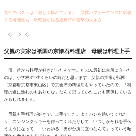
女性のバストは「激しく揺れている」 競技パフォーマンスに影響
する可能性も…研究員が語る運動時の衝撃の大きさ
◇ ◇ ◇
父親の実家は祇園の京懐石料理店 母親は料理上手
僕、昔から料理が好きだったんです。たぶん最初に台所に立った
のは、小学校3年生くらいの時だと思います。父親の実家が祇園
（京都府京都市東山区）で京会席の料理店をやっていたので、「料
理の道に進むのもありだな」なんて思っていたことも関係している
かもしれません。
母親も手料理が好きで、上手でした。よくパンを焼いてくれた
り、ニンジンクッキーを作ってくれたりして、いつしかそれを手伝
うようになって……いわゆる「男が台所に立つなんて」っていう昭
和的な考えはまるでなかったですね。