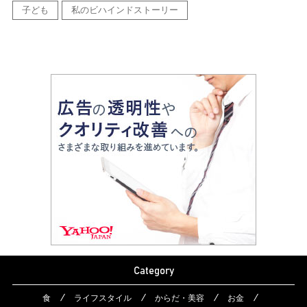
子ども
私のビハインドストーリー
Category
食
ライフスタイル
からだ・美容
お金