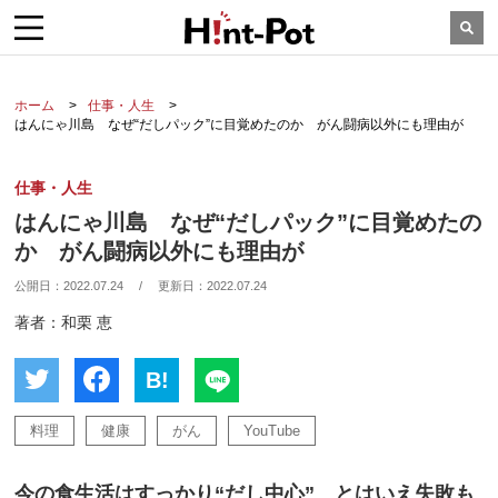
ホーム
仕事・人生
はんにゃ川島 なぜ“だしパック”に目覚めたのか がん闘病以外にも理由が
仕事・人生
はんにゃ川島 なぜ“だしパック”に目覚めたの
か がん闘病以外にも理由が
公開日：
2022.07.24
/
更新日：
2022.07.24
著者：和栗 恵
B!
料理
健康
がん
YouTube
今の食生活はすっかり“だし中心” とはいえ失敗も