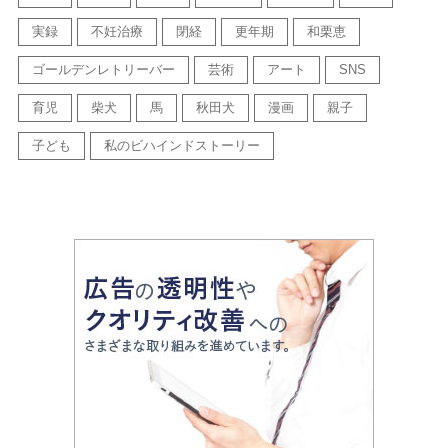
実録
不妊治療
閉経
更年期
和栗恵
ゴールデンレトリーバー
芸術
アート
SNS
育児
柴犬
馬
秋田犬
漫画
親子
子ども
私のビハインドストーリー