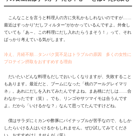
こんなことを言うと料理人の方に失礼かもしれないのですが……
最近はすっかり“だしフィルター”がかかっているんですよ。外食し
ていても「あ～、この料理にだし入れたらうまそう！」って、それ
ばっかり考えている気がします。
冷え、月経不順…タンパク質不足はトラブルの原因 多くの女性に
プロテイン摂取をおすすめする理由
だいたいどんな料理もだしでおいしくなりますが、失敗すること
もあります。最近だと、ブームになった「桃のアールグレイマリ
ネ」。あれにだしを入れてみたんですよね。まあ桃にだしは……合
わなかったです（笑）。でも、リンゴやサツマイモは合うんです
よ。だから「いけるかな？」なんて思ってたんですけどね。
僕はサラダにミカンや酢豚にパイナップルが苦手なので、もしか
したらいける人はいけるかもしれません。ぜひ試してみてくださ
い。おすすめはしませんが（笑）。