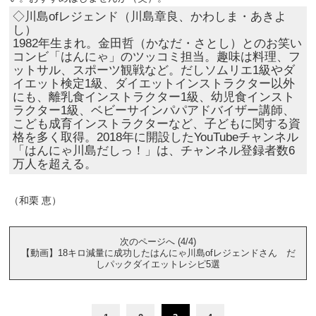
◇川島ofレジェンド（川島章良、かわしま・あきよ
し）
1982年生まれ。金田哲（かなだ・さとし）とのお笑い
コンビ「はんにゃ」のツッコミ担当。趣味は料理、フ
ットサル、スポーツ観戦など。だしソムリエ1級やダ
イエット検定1級、ダイエットインストラクター以外
にも、離乳食インストラクター1級、幼児食インスト
ラクター1級、ベビーサインパパアドバイザー講師、
こども成育インストラクターなど、子どもに関する資
格を多く取得。2018年に開設したYouTubeチャンネル
「はんにゃ川島だしっ！」は、チャンネル登録者数6
万人を超える。
（和栗 恵）
次のページへ (4/4)
【動画】18キロ減量に成功したはんにゃ川島ofレジェンドさん だ
しパックダイエットレシピ5選