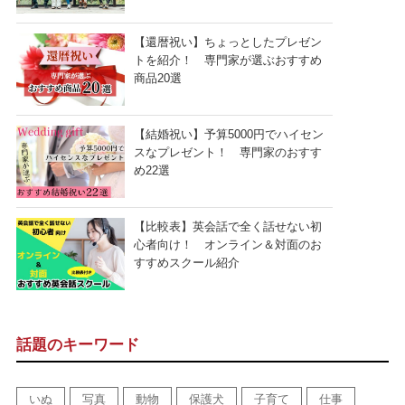
【還暦祝い】ちょっとしたプレゼン
トを紹介！ 専門家が選ぶおすすめ
商品20選
【結婚祝い】予算5000円でハイセン
スなプレゼント！ 専門家のおすす
め22選
【比較表】英会話で全く話せない初
心者向け！ オンライン＆対面のお
すすめスクール紹介
話題のキーワード
いぬ
写真
動物
保護犬
子育て
仕事