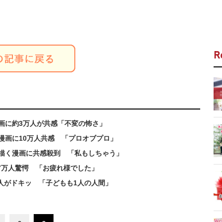
R
画に約3万人が共感「不変の怖さ」
漫画に10万人共感 「プロオブプロ」
”描く漫画に共感殺到 「私もしちゃう」
.7万人驚愕 「お疲れ様でした」
0人がドキッ 「子どもも1人の人間」