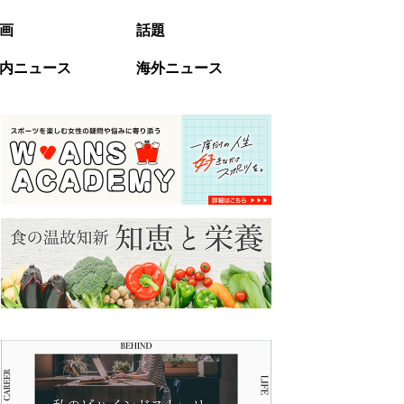
画
話題
内ニュース
海外ニュース