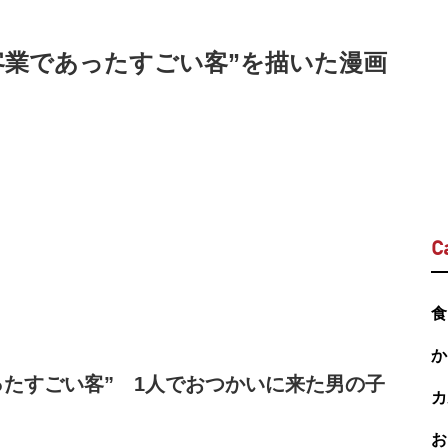
客業であったすごい客”を描いた漫画
C
食
か
ったすごい客” 1人でおつかいに来た男の子
カ
お