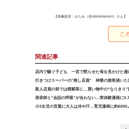
【画像提供：おたみ（@otamiotanomi）さん】
関連記事
店内で騒ぐ子ども 一言で黙らせた母を見かけた漫
行きつけスーパーの“推し店員” 神業の接客描いた
新人店員の前では模範客に…買い物中の“なりきり
美容師と“会話の呼吸”が合わない…実体験漫画に5
小3女児の言葉に大人は冷や汗…育児漫画に約600