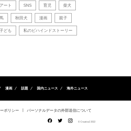
アート
SNS
育児
柴犬
馬
秋田犬
漫画
親子
子ども
私のビハインドストーリー
漫画
話題
国内ニュース
海外ニュース
ーポリシー
パーソナルデータの外部送信について
© Creative2 2022