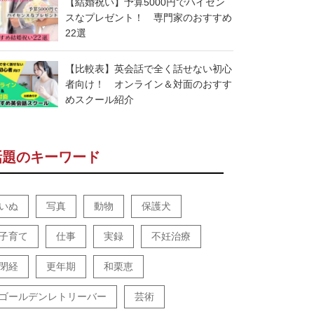
【結婚祝い】予算5000円でハイセン
スなプレゼント！ 専門家のおすすめ
22選
【比較表】英会話で全く話せない初心
者向け！ オンライン＆対面のおすす
めスクール紹介
話題のキーワード
いぬ
写真
動物
保護犬
子育て
仕事
実録
不妊治療
閉経
更年期
和栗恵
ゴールデンレトリーバー
芸術