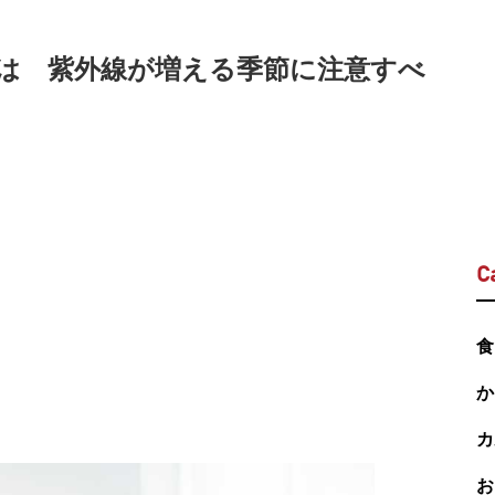
は 紫外線が増える季節に注意すべ
C
食
か
カ
お