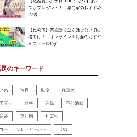
【結婚祝い】予算5000円でハイセン
スなプレゼント！ 専門家のおすすめ
22選
【比較表】英会話で全く話せない初心
者向け！ オンライン＆対面のおすす
めスクール紹介
話題のキーワード
いぬ
写真
動物
保護犬
子育て
仕事
実録
不妊治療
閉経
更年期
和栗恵
ゴールデンレトリーバー
芸術