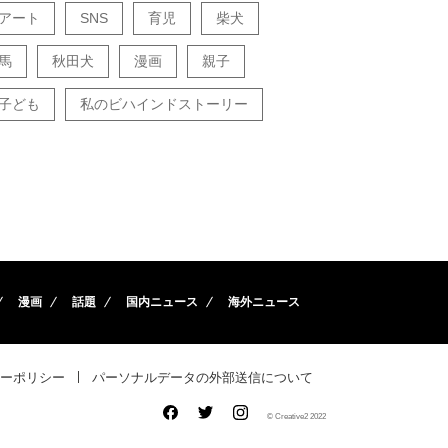
アート
SNS
育児
柴犬
馬
秋田犬
漫画
親子
子ども
私のビハインドストーリー
漫画
話題
国内ニュース
海外ニュース
ーポリシー
パーソナルデータの外部送信について
© Creative2 2022