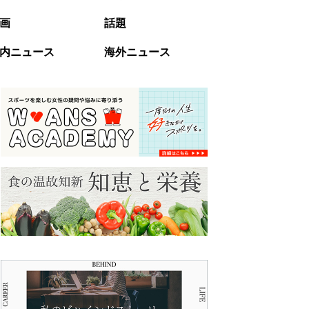
画
話題
内ニュース
海外ニュース