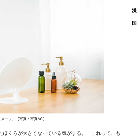
漫
国
メージ）【写真：写真AC】
たほくろが大きくなっている気がする。「これって、も