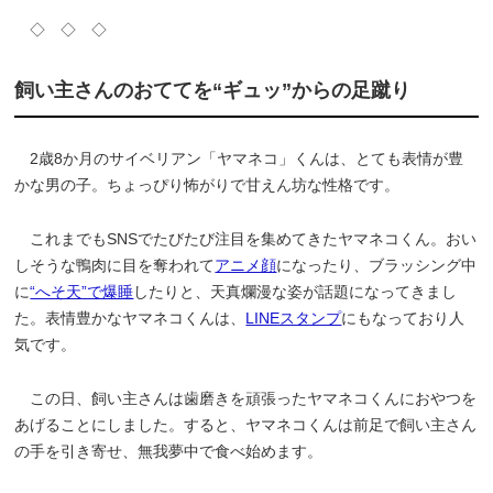
◇ ◇ ◇
飼い主さんのおててを“ギュッ”からの足蹴り
2歳8か月のサイベリアン「ヤマネコ」くんは、とても表情が豊
かな男の子。ちょっぴり怖がりで甘えん坊な性格です。
これまでもSNSでたびたび注目を集めてきたヤマネコくん。おい
しそうな鴨肉に目を奪われて
アニメ顔
になったり、ブラッシング中
に
“へそ天”で爆睡
したりと、天真爛漫な姿が話題になってきまし
た。表情豊かなヤマネコくんは、
LINEスタンプ
にもなっており人
気です。
この日、飼い主さんは歯磨きを頑張ったヤマネコくんにおやつを
あげることにしました。すると、ヤマネコくんは前足で飼い主さん
の手を引き寄せ、無我夢中で食べ始めます。