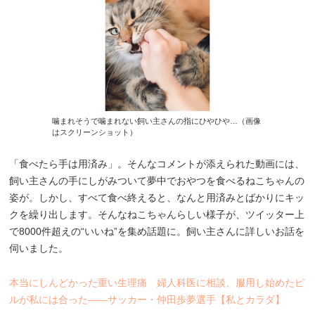
噛まれそうで噛まれない飼い主さんの指にひやひや…（画像
はスクリーンショット）
「食べたら手は用済み」。そんなコメントが添えられた動画には、
飼い主さんの手にしがみついて夢中でおやつを食べるねこちゃんの
姿が。しかし、すべて食べ終えると、なんと用済みとばかりにキッ
クを繰り出します。そんなねこちゃんらしい様子が、ツイッター上
で8000件超えの“いいね”を集め話題に。飼い主さんに詳しいお話を
伺いました。
本当にしんどかった重い生理痛 婦人科医に相談、服用し始めたピ
ルが私には合った――サッカー・仲田歩夢選手【私とカラダ】