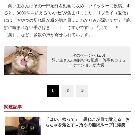
飼い主さんはその一部始終を動画に収め、ツイッターに投稿。す
ると、8000件を超える“いいね”が集まりました。リプライ（返信）
には「おやつの切れ目が縁の切れ目……わかりみが深いです」「絶
妙に噛まれない手さばき……！ さすがです!!」「足で……!!
（笑）」など、多数の声が寄せられています。
次のページへ (2/3)
飼い主さんの細やかな配慮 何事もコミュ
ニケーションが大切！
1
2
3
関連記事
「はい、拾って」 黒ねこが目で訴える お
もちゃを落とす→拾うの無限ループに爆笑