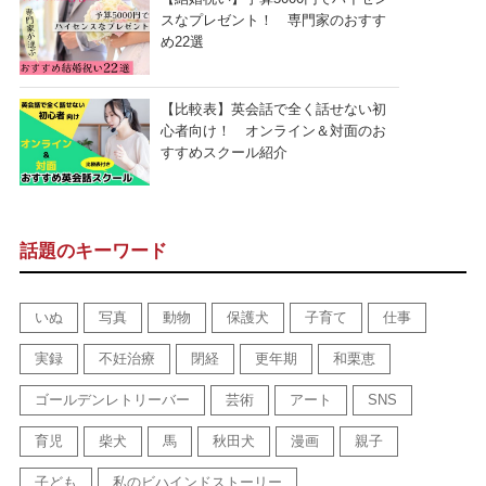
スなプレゼント！ 専門家のおすす
め22選
【比較表】英会話で全く話せない初
心者向け！ オンライン＆対面のお
すすめスクール紹介
話題のキーワード
いぬ
写真
動物
保護犬
子育て
仕事
実録
不妊治療
閉経
更年期
和栗恵
ゴールデンレトリーバー
芸術
アート
SNS
育児
柴犬
馬
秋田犬
漫画
親子
子ども
私のビハインドストーリー