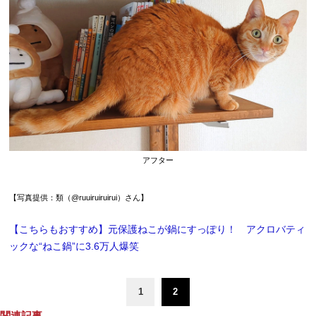
アフター
【写真提供：類（@ruuiruiruirui）さん】
【こちらもおすすめ】元保護ねこが鍋にすっぽり！ アクロバティ
ックな“ねこ鍋”に3.6万人爆笑
1
2
関連記事