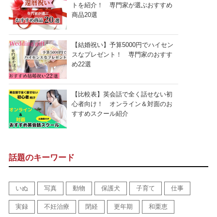
トを紹介！ 専門家が選ぶおすすめ
商品20選
【結婚祝い】予算5000円でハイセン
スなプレゼント！ 専門家のおすす
め22選
【比較表】英会話で全く話せない初
心者向け！ オンライン＆対面のお
すすめスクール紹介
話題のキーワード
いぬ
写真
動物
保護犬
子育て
仕事
実録
不妊治療
閉経
更年期
和栗恵