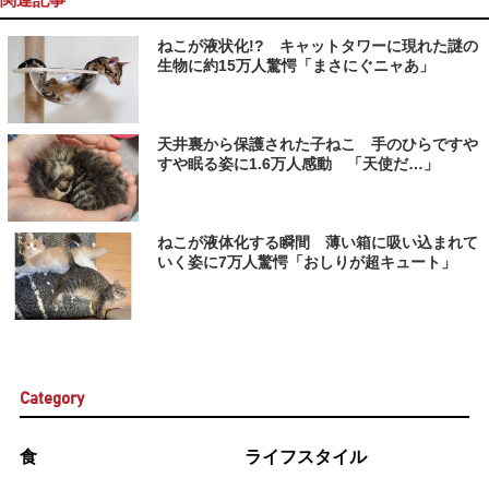
ねこが液状化!? キャットタワーに現れた謎の
生物に約15万人驚愕「まさにぐニャあ」
天井裏から保護された子ねこ 手のひらですや
すや眠る姿に1.6万人感動 「天使だ…」
ねこが液体化する瞬間 薄い箱に吸い込まれて
いく姿に7万人驚愕「おしりが超キュート」
Category
食
ライフスタイル