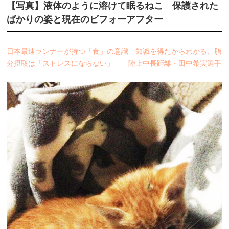
【写真】液体のように溶けて眠るねこ 保護された
ばかりの姿と現在のビフォーアフター
日本最速ランナーが持つ「食」の意識 知識を得たからわかる、脂
分摂取は「ストレスにならない」――陸上中長距離・田中希実選手