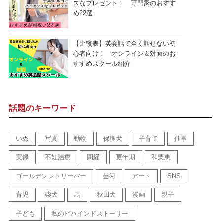
スなプレゼント！ 専門家のおすす
め22選
【比較表】英会話で全く話せない初
心者向け！ オンライン＆対面のお
すすめスクール紹介
話題のキーワード
いぬ
写真
動物
保護犬
子育て
仕事
実録
不妊治療
閉経
更年期
和栗恵
ゴールデンレトリーバー
芸術
アート
SNS
育児
柴犬
馬
秋田犬
漫画
親子
子ども
私のビハインドストーリー