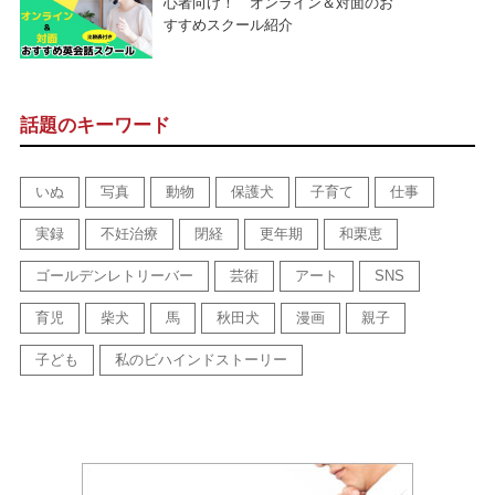
心者向け！ オンライン＆対面のお
すすめスクール紹介
話題のキーワード
いぬ
写真
動物
保護犬
子育て
仕事
実録
不妊治療
閉経
更年期
和栗恵
ゴールデンレトリーバー
芸術
アート
SNS
育児
柴犬
馬
秋田犬
漫画
親子
子ども
私のビハインドストーリー