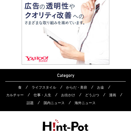
Category
食
ライフスタイル
からだ・美容
お金
カルチャー
仕事・人生
お出かけ
どうぶつ
漫画
話題
国内ニュース
海外ニュース