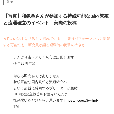
動物
【写真】和象亀さんが参加する持続可能な国内繁殖
と流通確立のイベント 実際の投稿
女性のバストは「激しく揺れている」 競技パフォーマンスに影響
する可能性も…研究員が語る運動時の衝撃の大きさ
とんぶり市・ぶりくら市に出展します
今年25周年㊗
単なる即売会ではありません
持続可能な国内繁殖と流通確立へ
という趣旨に賛同するブリーダーが集結
HP内の設立趣旨をお読みいただき
御来場いただけたらと思います
https://t.co/gx3wHmN
TAl