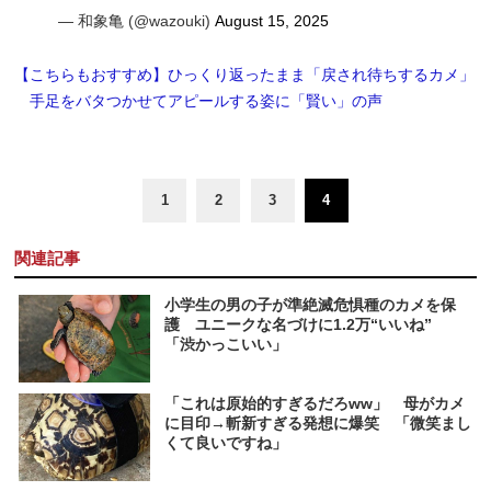
— 和象亀 (@wazouki)
August 15, 2025
【こちらもおすすめ】ひっくり返ったまま「戻され待ちするカメ」
手足をバタつかせてアピールする姿に「賢い」の声
1
2
3
4
関連記事
小学生の男の子が準絶滅危惧種のカメを保
護 ユニークな名づけに1.2万“いいね”
「渋かっこいい」
「これは原始的すぎるだろww」 母がカメ
に目印→斬新すぎる発想に爆笑 「微笑まし
くて良いですね」