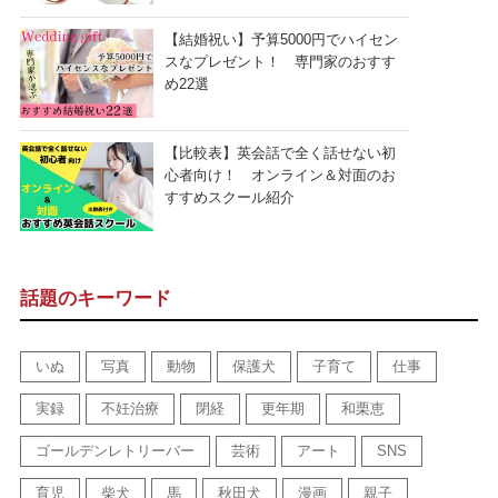
【結婚祝い】予算5000円でハイセン
スなプレゼント！ 専門家のおすす
め22選
【比較表】英会話で全く話せない初
心者向け！ オンライン＆対面のお
すすめスクール紹介
話題のキーワード
いぬ
写真
動物
保護犬
子育て
仕事
実録
不妊治療
閉経
更年期
和栗恵
ゴールデンレトリーバー
芸術
アート
SNS
育児
柴犬
馬
秋田犬
漫画
親子