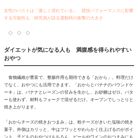
女性のバストは「激しく揺れている」 競技パフォーマンスに影響
する可能性も…研究員が語る運動時の衝撃の大きさ
◇ ◇ ◇
ダイエットが気になる人も 満腹感を得られやすい
おやつ
食物繊維が豊富で、整腸作用も期待できる「おから」。料理だけ
でなく、おやつにも活用できます。「おからとバナナのパウンドケ
ーキ」は、バナナとレーズンの甘みを生かし、お砂糖はゼロ。バタ
ーも使わず、材料もフォークで混ぜるだけ。オーブンでしっとりと
焼き上がります。
「おからチーズの焼きおつまみ」は、粉チーズがきいた塩味の焼き
菓子。外側はカリッと、中はフワッとやわらかく仕上げるのがポイ
ント。子どものおやつはもちろん、ビールやワインのおつまみにも