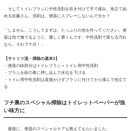
そしてトイレブラシに中性洗剤を吹き付けて手で揉み、泡立て始
める佐藤さん。洗剤は、便器にスプレーしないんですか？
「しません。こうしてまずは、たっぷりの泡を作ってください。便
器は泡で撫でるように、優しく磨くんです。中性洗剤で落ちる汚れ
なら、それで十分！」
【サトミツ流・掃除の基本3】
・便器の鉢部分はトイレブラシ＋トイレ用中性洗剤
・ブラシを鉢の奥に押し込んで水位を下げる
・トイレ用中性洗剤は直接かけずブラシに付けてから揉んで泡立て
る
フチ裏のスペシャル掃除はトイレットペーパーが強
い味方に
最後に、便器のスペシャルケアも教えてもらいました。