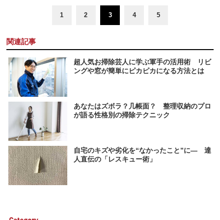
1
2
3
4
5
関連記事
超人気お掃除芸人に学ぶ軍手の活用術 リビ
ングや窓が簡単にピカピカになる方法とは
あなたはズボラ？几帳面？ 整理収納のプロ
が語る性格別の掃除テクニック
自宅のキズや劣化を“なかったこと”に― 達
人直伝の「レスキュー術」