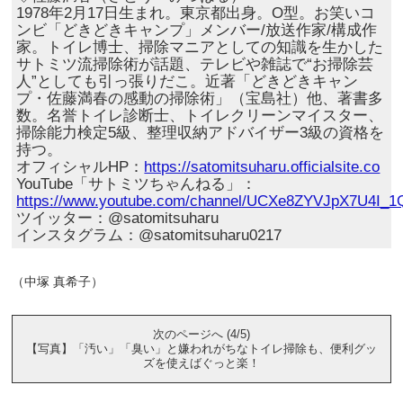
1978年2月17日生まれ。東京都出身。O型。お笑いコ
ンビ「どきどきキャンプ」メンバー/放送作家/構成作
家。トイレ博士、掃除マニアとしての知識を生かした
サトミツ流掃除術が話題、テレビや雑誌で“お掃除芸
人”としても引っ張りだこ。近著「どきどきキャン
プ・佐藤満春の感動の掃除術」（宝島社）他、著書多
数。名誉トイレ診断士、トイレクリーンマイスター、
掃除能力検定5級、整理収納アドバイザー3級の資格を
持つ。
オフィシャルHP：
https://satomitsuharu.officialsite.co
YouTube「サトミツちゃんねる」：
https://www.youtube.com/channel/UCXe8ZYVJpX7U4I_
ツイッター：@satomitsuharu
インスタグラム：@satomitsuharu0217
（中塚 真希子）
次のページへ (4/5)
【写真】「汚い」「臭い」と嫌われがちなトイレ掃除も、便利グッ
ズを使えばぐっと楽！