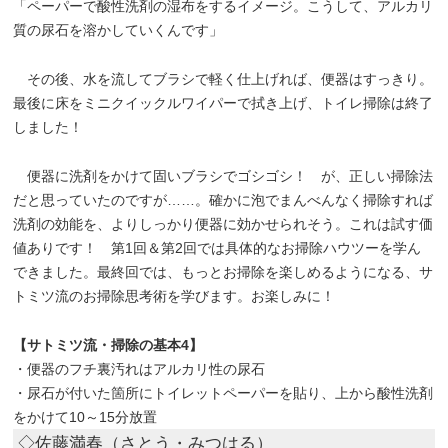
「ペーパーで酸性洗剤の湿布をするイメージ。こうして、アルカリ
質の尿石を溶かしていくんです」
その後、水を流してブラシで軽く仕上げれば、便器はすっきり。
最後に床をミニクイックルワイパーで拭き上げ、トイレ掃除は終了
しました！
便器に洗剤をかけて固いブラシでゴシゴシ！ が、正しい掃除法
だと思っていたのですが……。確かに泡でまんべんなく掃除すれば
洗剤の効能を、よりしっかり便器に効かせられそう。これは試す価
値ありです！ 第1回＆第2回では具体的なお掃除ハウツーを学ん
できました。最終回では、もっとお掃除を楽しめるようになる、サ
トミツ流のお掃除思考術を学びます。お楽しみに！
【サトミツ流・掃除の基本4】
・便器のフチ裏汚れはアルカリ性の尿石
・尿石が付いた箇所にトイレットペーパーを貼り、上から酸性洗剤
をかけて10～15分放置
◇佐藤満春（さとう・みつはる）