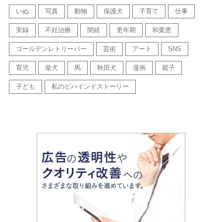
いぬ
写真
動物
保護犬
子育て
仕事
実録
不妊治療
閉経
更年期
和栗恵
ゴールデンレトリーバー
芸術
アート
SNS
育児
柴犬
馬
秋田犬
漫画
親子
子ども
私のビハインドストーリー