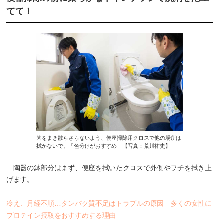
てて！
菌をまき散らさらないよう、便座掃除用クロスで他の場所は
拭かないで。「色分けがおすすめ」【写真：荒川祐史】
陶器の鉢部分はまず、便座を拭いたクロスで外側やフチを拭き上
げます。
冷え、月経不順…タンパク質不足はトラブルの原因 多くの女性に
プロテイン摂取をおすすめする理由