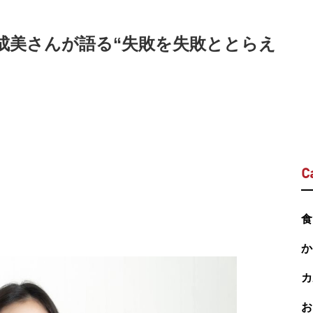
橋成美さんが語る“失敗を失敗ととらえ
C
食
か
カ
お