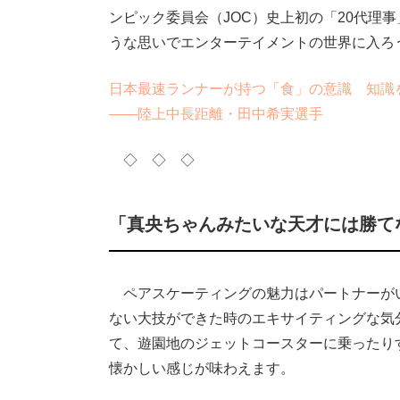
ンピック委員会（JOC）史上初の「20代理
うな思いでエンターテイメントの世界に入ろ
日本最速ランナーが持つ「食」の意識 知識
――陸上中長距離・田中希実選手
◇ ◇ ◇
「真央ちゃんみたいな天才には勝て
ペアスケーティングの魅力はパートナーが
ない大技ができた時のエキサイティングな気
て、遊園地のジェットコースターに乗ったり
懐かしい感じが味わえます。