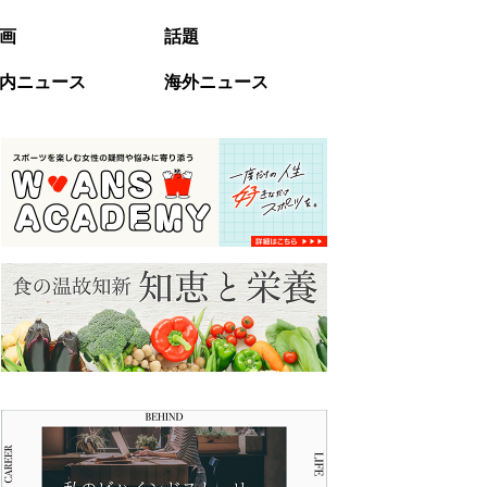
画
話題
内ニュース
海外ニュース