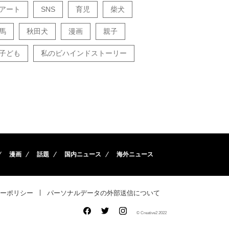
アート
SNS
育児
柴犬
馬
秋田犬
漫画
親子
子ども
私のビハインドストーリー
漫画
話題
国内ニュース
海外ニュース
ーポリシー
パーソナルデータの外部送信について
© Creative2 2022