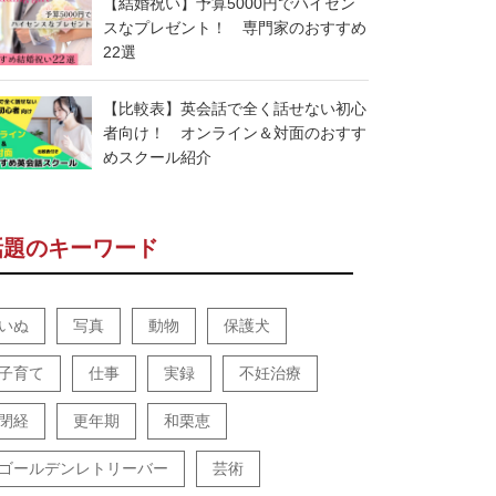
【結婚祝い】予算5000円でハイセン
スなプレゼント！ 専門家のおすすめ
22選
【比較表】英会話で全く話せない初心
者向け！ オンライン＆対面のおすす
めスクール紹介
話題のキーワード
いぬ
写真
動物
保護犬
子育て
仕事
実録
不妊治療
閉経
更年期
和栗恵
ゴールデンレトリーバー
芸術