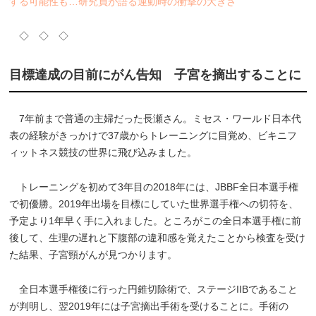
する可能性も…研究員が語る運動時の衝撃の大きさ
◇ ◇ ◇
目標達成の目前にがん告知 子宮を摘出することに
7年前まで普通の主婦だった長瀬さん。ミセス・ワールド日本代
表の経験がきっかけで37歳からトレーニングに目覚め、ビキニフ
ィットネス競技の世界に飛び込みました。
トレーニングを初めて3年目の2018年には、JBBF全日本選手権
で初優勝。2019年出場を目標にしていた世界選手権への切符を、
予定より1年早く手に入れました。ところがこの全日本選手権に前
後して、生理の遅れと下腹部の違和感を覚えたことから検査を受け
た結果、子宮頸がんが見つかります。
全日本選手権後に行った円錐切除術で、ステージIIBであること
が判明し、翌2019年には子宮摘出手術を受けることに。手術の