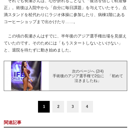
それでも長瀬さんは、心が折れることなく「復活を信じて軌道修
正」。術後は入院中から「自分に毎日課題」を与えていたそう。点
滴スタンドを杖代わりにラジオ体操に参加したり、病棟1階にある
コーヒーショップまで出かけたり……。
この頃の長瀬さんはすでに、半年後のアジア選手権出場を見据え
ていたのです。そのためには「もうスタートしないといけない」
と、退院を待たずに動き始めました。
次のページへ (2/4)
手術後のアジア選手権で2位に 「初めて
泣きましたね」
1
2
3
4
関連記事