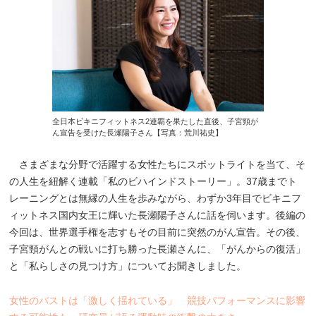
全日本ビキニフィットネス2連覇を果たした直後、子宮頸が
ん宣告を受けた長瀬陽子さん【写真：荒川祐史】
さまざまな分野で活躍する女性たちにスポットライトを当て、そ
の人生を紐解く連載「私のビハインドストーリー」。37歳までト
レーニングとは無縁の人生を歩みながら、わずか3年目でビキニフ
ィットネス国内女王に輝いた長瀬陽子さんに話を伺います。後編の
今回は、世界選手権を志すもその目前に突然のがん宣告。その後、
子宮頸がんとの戦いに打ち勝った長瀬さんに、「がんからの復活」
と「私らしさの見つけ方」についてお聞きしました。
女性のバストは「激しく揺れている」 競技パフォーマンスに影響