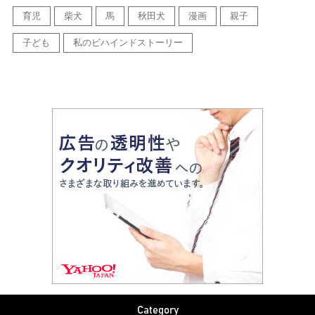
育児
柴犬
馬
秋田犬
漫画
親子
子ども
私のビハインドストーリー
Category