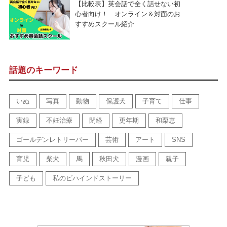
【比較表】英会話で全く話せない初
心者向け！ オンライン＆対面のお
すすめスクール紹介
話題のキーワード
いぬ
写真
動物
保護犬
子育て
仕事
実録
不妊治療
閉経
更年期
和栗恵
ゴールデンレトリーバー
芸術
アート
SNS
育児
柴犬
馬
秋田犬
漫画
親子
子ども
私のビハインドストーリー