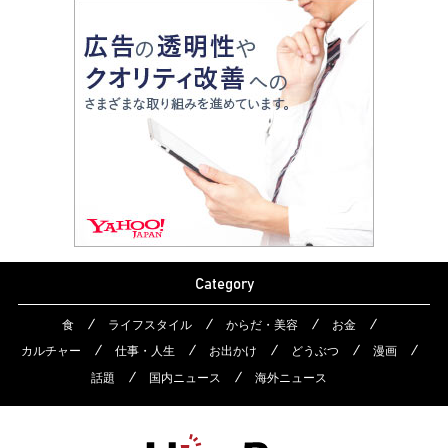
Category
食
ライフスタイル
からだ・美容
お金
カルチャー
仕事・人生
お出かけ
どうぶつ
漫画
話題
国内ニュース
海外ニュース