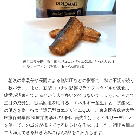
疲労回復を助ける、還元型コエンザイムQ10がたっぷりのオ
イルサーディン【写真：Hint-Pot編集部】
朝晩の寒暖差や長雨による低気圧などの影響で、秋に不調が続く
「秋バテ」。また、新型コロナの影響でライフスタイルが変化し、
疲労が溜まっているという人も多いのではないでしょうか。そこで
注目の成分は、疲労回復を助ける「エネルギー産生」と「抗酸化」
の働きを併せ持つ「還元型コエンザイムQ10」。東京医療保健大学
医療保健学部 医療栄養学科の細田明美先生は、オイルサーディン
を使ってこの成分が摂取できるレシピを作成しました。調理も簡単
で大満足できる炊き込みごはん2品をご紹介します。