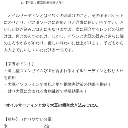
に【写真：東京医療保健大学】
オイルサーディンとはイワシの油漬けのこと。そのままバゲット
にのせたり、パスタソースに絡めたりと洋食に使いがちですが、お
いしい炊き込みごはんにもなりますよ。次に紹介するレシピの味付
けは、何とめんつゆだけ。しかし、イワシと大豆の旨みとさらに油
のまろやかさが加わり、優しい味わいに仕上がります。子どもから
大人までおいしくいただける一品です。
【栄養ポイント】
・還元型コエンザイムQ10が含まれるオイルサーディンと炒り大豆
を使用
・大豆イソフラボンで美肌と更年期障害対策の効果も期待！
・炒り大豆に含まれる食物繊維で整腸効果も！
○オイルサーディンと炒り大豆の簡単炊き込みごはん
【材料】（作りやすい分量）
米 2合