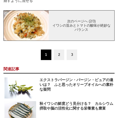
崩すように混ぜる
次のページへ (2/3)
イワシの旨みとトマトの酸味が絶妙な
バランス
1
2
3
関連記事
エクストラバージン・バージン・ピュアの違
いは？ ふと思ったオリーブオイルへの素朴
な疑問
秋イワシの鮮度どう見分ける？ カルシウム
摂取や脳の活性化に関する栄養素も豊富