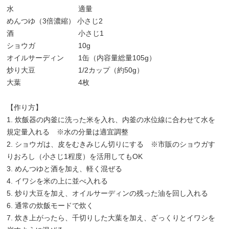
水 適量
めんつゆ（3倍濃縮） 小さじ2
酒 小さじ1
ショウガ 10g
オイルサーディン 1缶（内容量総量105g）
炒り大豆 1/2カップ（約50g）
大葉 4枚
【作り方】
1. 炊飯器の内釜に洗った米を入れ、内釜の水位線に合わせて水を
規定量入れる ※水の分量は適宜調整
2. ショウガは、皮をむきみじん切りにする ※市販のショウガす
りおろし（小さじ1程度）を活用してもOK
3. めんつゆと酒を加え、軽く混ぜる
4. イワシを米の上に並べ入れる
5. 炒り大豆を加え、オイルサーディンの残った油を回し入れる
6. 通常の炊飯モードで炊く
7. 炊き上がったら、千切りした大葉を加え、ざっくりとイワシを