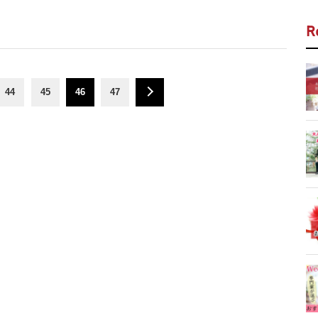
R
44
45
46
47