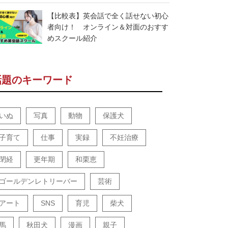
【比較表】英会話で全く話せない初心
者向け！ オンライン＆対面のおすす
めスクール紹介
話題のキーワード
いぬ
写真
動物
保護犬
子育て
仕事
実録
不妊治療
閉経
更年期
和栗恵
ゴールデンレトリーバー
芸術
アート
SNS
育児
柴犬
馬
秋田犬
漫画
親子