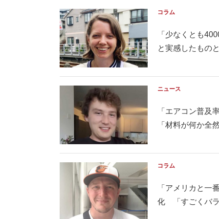
コラム
「少なくとも40
と実感したもの
ニュース
「エアコン普及
「材料が何か全然わ
コラム
「アメリカと一
化 「すごくバラエ