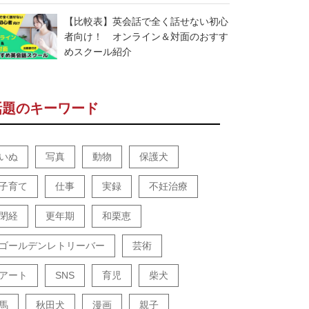
【比較表】英会話で全く話せない初心
者向け！ オンライン＆対面のおすす
めスクール紹介
話題のキーワード
いぬ
写真
動物
保護犬
子育て
仕事
実録
不妊治療
閉経
更年期
和栗恵
ゴールデンレトリーバー
芸術
アート
SNS
育児
柴犬
馬
秋田犬
漫画
親子