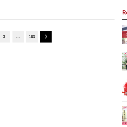
」
R
3
…
163