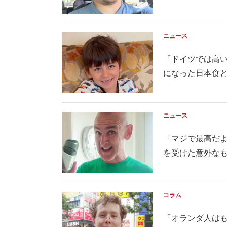
ニュース
「ドイツでは高
になった日本食
ニュース
「マジで最高だよ
を受けた意外な
コラム
「オランダ人は