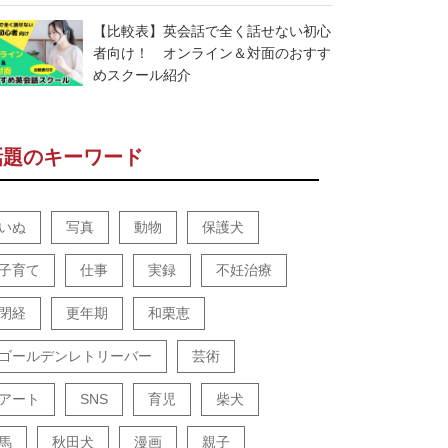
【比較表】英会話で全く話せない初心
者向け！ オンライン＆対面のおすす
めスクール紹介
話題のキーワード
いぬ
写真
動物
保護犬
子育て
仕事
実録
不妊治療
閉経
更年期
和栗恵
ゴールデンレトリーバー
芸術
アート
SNS
育児
柴犬
馬
秋田犬
漫画
親子