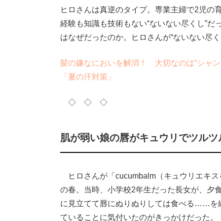
ヒロさんは真逆のタイプ。専業主婦で2児の
経験も知識も技術もない“ないない尽くし”
はなぜだったのか。ヒロさんが“ないない尽く
髪の嫌なにおいを解消！ 大切なのは“シャン
「夏の汗対策」
◇ ◇ ◇
肌が弱い娘の唇がキュウリでツルツ
ヒロさんが「cucumbalm（キュウリエキ
の春。当時、小学校2年生だった長女が、夕
に見立てて唇にぬりぬりしては食べる……を
ていることに気付いたのがきっかけだった。