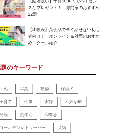
【結婚祝い】予算5000円でハイセン
スなプレゼント！ 専門家のおすすめ
22選
【比較表】英会話で全く話せない初心
者向け！ オンライン＆対面のおすす
めスクール紹介
話題のキーワード
いぬ
写真
動物
保護犬
子育て
仕事
実録
不妊治療
閉経
更年期
和栗恵
ゴールデンレトリーバー
芸術