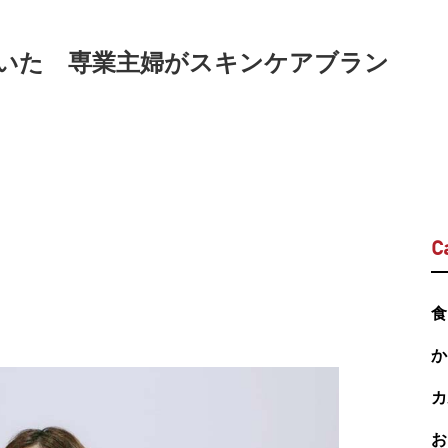
いた 専業主婦がスキンケアブラン
C
食
か
カ
お