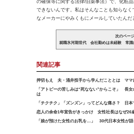
の確保等に関する法律/旧薬事法）で、化粧
できないんです。私はそんなことも知らなく
なメーカーにやみくもにメールしていたんだ
次のページへ 
就職氷河期世代 会社勤めは未経験 常識
関連記事
押切もえ 夫・涌井投手から学んだこととは ママ
「アトピーの苦しみは“死なない”からこそ」 長
は
「チクチク」「ズンズン」ってどんな痛さ？ 日本
恋人の余命1年宣告がきっかけ 女性社長はなぜ26
「娘が預けた女性のお乳を…」 30代日本女性が