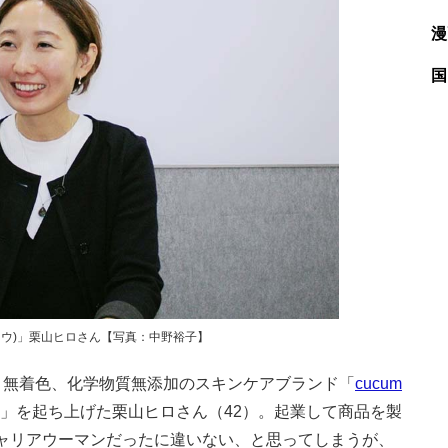
漫
国
トウキョウ)」栗山ヒロさん【写真：中野裕子】
無着色、化学物質無添加のスキンケアブランド「
cucum
」を起ち上げた栗山ヒロさん（42）。起業して商品を製
ャリアウーマンだったに違いない、と思ってしまうが、