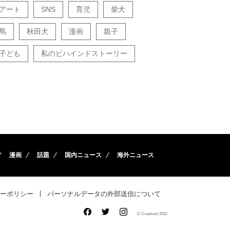
アート
SNS
育児
柴犬
馬
秋田犬
漫画
親子
子ども
私のビハインドストーリー
漫画
話題
国内ニュース
海外ニュース
ーポリシー
パーソナルデータの外部送信について
© Creative2 2022