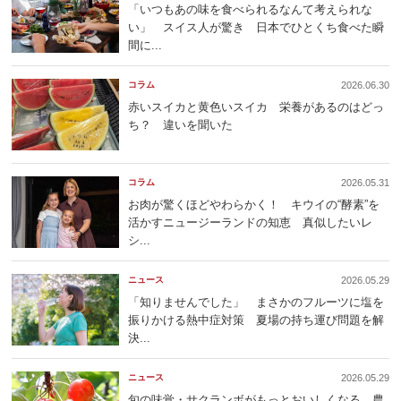
「いつもあの味を食べられるなんて考えられな
い」 スイス人が驚き 日本でひとくち食べた瞬
間に...
コラム
2026.06.30
赤いスイカと黄色いスイカ 栄養があるのはどっ
ち？ 違いを聞いた
コラム
2026.05.31
お肉が驚くほどやわらかく！ キウイの“酵素”を
活かすニュージーランドの知恵 真似したいレ
シ...
ニュース
2026.05.29
「知りませんでした」 まさかのフルーツに塩を
振りかける熱中症対策 夏場の持ち運び問題を解
決...
ニュース
2026.05.29
旬の味覚・サクランボがもっとおいしくなる 農