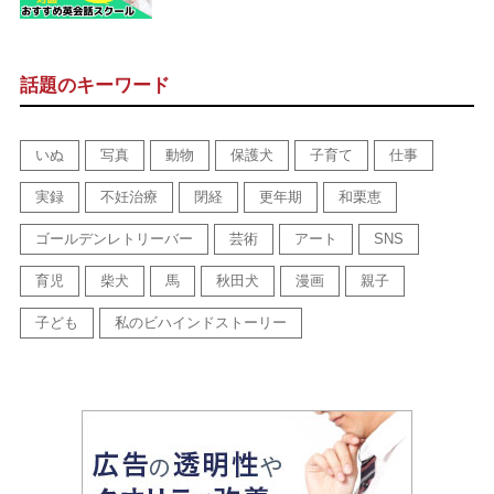
話題のキーワード
いぬ
写真
動物
保護犬
子育て
仕事
実録
不妊治療
閉経
更年期
和栗恵
ゴールデンレトリーバー
芸術
アート
SNS
育児
柴犬
馬
秋田犬
漫画
親子
子ども
私のビハインドストーリー