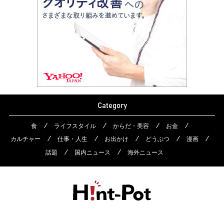
Category
食
ライフスタイル
からだ・美容
お金
カルチャー
仕事・人生
お出かけ
どうぶつ
漫画
話題
国内ニュース
海外ニュース