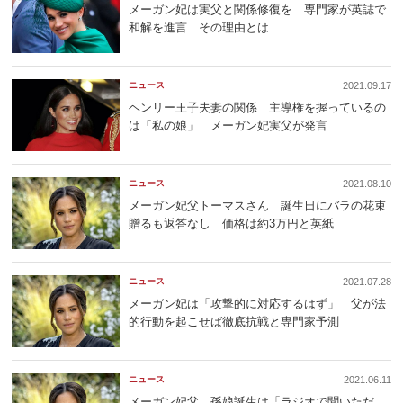
メーガン妃は実父と関係修復を 専門家が英誌で
和解を進言 その理由とは
ニュース
2021.09.17
ヘンリー王子夫妻の関係 主導権を握っているの
は「私の娘」 メーガン妃実父が発言
ニュース
2021.08.10
メーガン妃父トーマスさん 誕生日にバラの花束
贈るも返答なし 価格は約3万円と英紙
ニュース
2021.07.28
メーガン妃は「攻撃的に対応するはず」 父が法
的行動を起こせば徹底抗戦と専門家予測
ニュース
2021.06.11
メーガン妃父 孫娘誕生は「ラジオで聞いただ