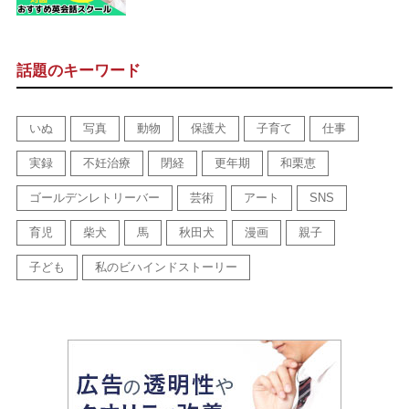
話題のキーワード
いぬ
写真
動物
保護犬
子育て
仕事
実録
不妊治療
閉経
更年期
和栗恵
ゴールデンレトリーバー
芸術
アート
SNS
育児
柴犬
馬
秋田犬
漫画
親子
子ども
私のビハインドストーリー