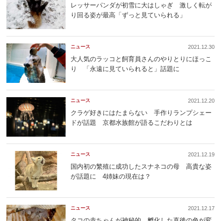
レッサーパンダが初雪に大はしゃぎ 激しく転が
り回る姿が最高「ずっと見ていられる」
ニュース
2021.12.30
大人気のラッコと飼育員さんのやりとりにほっこ
り 「永遠に見ていられると」話題に
ニュース
2021.12.20
クラゲ好きにはたまらない 手作りランプシェー
ドが話題 京都水族館が語るこだわりとは
ニュース
2021.12.19
国内初の繁殖に成功したスナネコの母 高貴な姿
が話題に 4姉妹の現在は？
ニュース
2021.12.17
タコの赤ちゃんが神秘的 孵化した直後の色が変