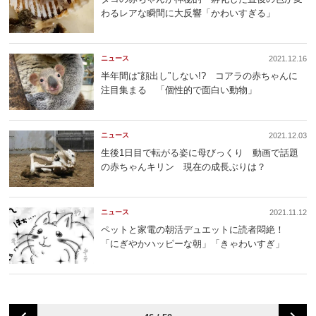
わるレアな瞬間に大反響「かわいすぎる」
ニュース
2021.12.16
半年間は“顔出し”しない!? コアラの赤ちゃんに
注目集まる 「個性的で面白い動物」
ニュース
2021.12.03
生後1日目で転がる姿に母びっくり 動画で話題
の赤ちゃんキリン 現在の成長ぶりは？
ニュース
2021.11.12
ペットと家電の朝活デュエットに読者悶絶！
「にぎやかハッピーな朝」「きゃわいすぎ」