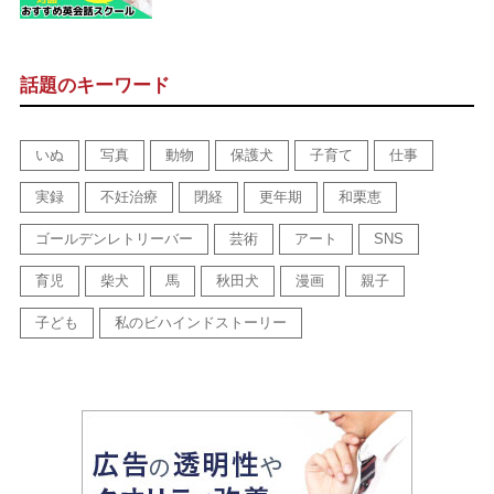
話題のキーワード
いぬ
写真
動物
保護犬
子育て
仕事
実録
不妊治療
閉経
更年期
和栗恵
ゴールデンレトリーバー
芸術
アート
SNS
育児
柴犬
馬
秋田犬
漫画
親子
子ども
私のビハインドストーリー