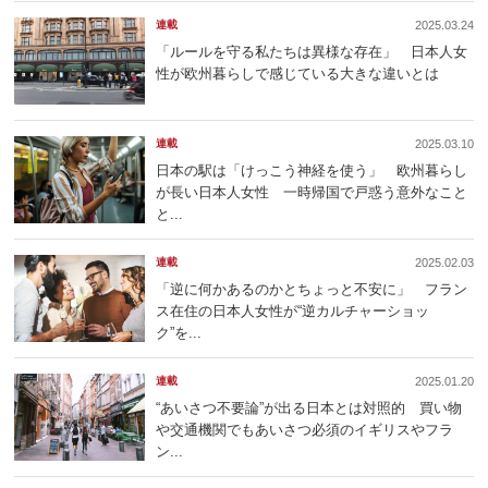
連載
2025.03.24
「ルールを守る私たちは異様な存在」 日本人女
性が欧州暮らしで感じている大きな違いとは
連載
2025.03.10
日本の駅は「けっこう神経を使う」 欧州暮らし
が長い日本人女性 一時帰国で戸惑う意外なこと
と...
連載
2025.02.03
「逆に何かあるのかとちょっと不安に」 フラン
ス在住の日本人女性が“逆カルチャーショッ
ク”を...
連載
2025.01.20
“あいさつ不要論”が出る日本とは対照的 買い物
や交通機関でもあいさつ必須のイギリスやフラ
ン...