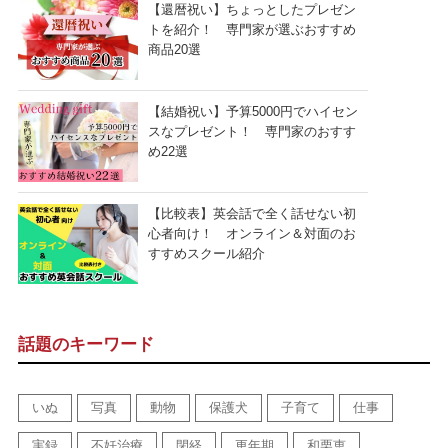
【還暦祝い】ちょっとしたプレゼン
トを紹介！ 専門家が選ぶおすすめ
商品20選
【結婚祝い】予算5000円でハイセン
スなプレゼント！ 専門家のおすす
め22選
【比較表】英会話で全く話せない初
心者向け！ オンライン＆対面のお
すすめスクール紹介
話題のキーワード
いぬ
写真
動物
保護犬
子育て
仕事
実録
不妊治療
閉経
更年期
和栗恵