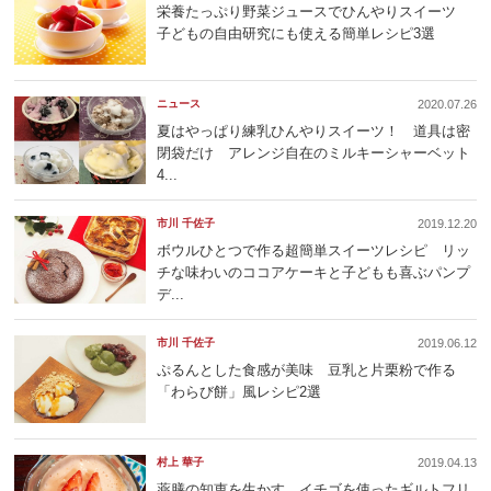
栄養たっぷり野菜ジュースでひんやりスイーツ
子どもの自由研究にも使える簡単レシピ3選
ニュース
2020.07.26
夏はやっぱり練乳ひんやりスイーツ！ 道具は密
閉袋だけ アレンジ自在のミルキーシャーベット
4...
市川 千佐子
2019.12.20
ボウルひとつで作る超簡単スイーツレシピ リッ
チな味わいのココアケーキと子どもも喜ぶパンプ
デ...
市川 千佐子
2019.06.12
ぷるんとした食感が美味 豆乳と片栗粉で作る
「わらび餅」風レシピ2選
村上 華子
2019.04.13
薬膳の知恵を生かす イチゴを使ったギルトフリ