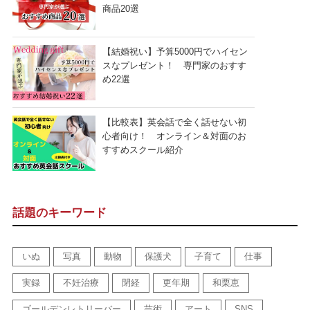
商品20選
【結婚祝い】予算5000円でハイセン
スなプレゼント！ 専門家のおすす
め22選
【比較表】英会話で全く話せない初
心者向け！ オンライン＆対面のお
すすめスクール紹介
話題のキーワード
いぬ
写真
動物
保護犬
子育て
仕事
実録
不妊治療
閉経
更年期
和栗恵
ゴールデンレトリーバー
芸術
アート
SNS