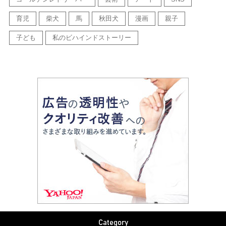
育児
柴犬
馬
秋田犬
漫画
親子
子ども
私のビハインドストーリー
Category