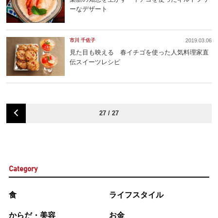
ーなデザート
市川 千佐子
2019.03.06
見た目も映える 春イチゴを使った人気料理家直
伝スイーツレシピ
27 / 27
Category
食
ライフスタイル
からだ・美容
お金