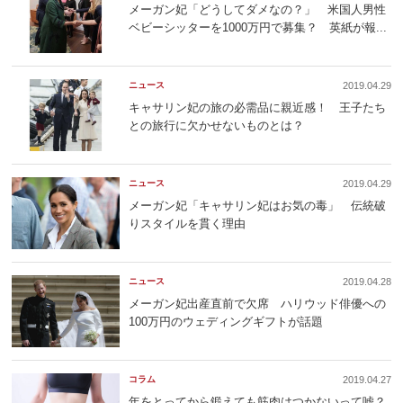
メーガン妃「どうしてダメなの？」 米国人男性
ベビーシッターを1000万円で募集？ 英紙が報...
ニュース
2019.04.29
キャサリン妃の旅の必需品に親近感！ 王子たち
との旅行に欠かせないものとは？
ニュース
2019.04.29
メーガン妃「キャサリン妃はお気の毒」 伝統破
りスタイルを貫く理由
ニュース
2019.04.28
メーガン妃出産直前で欠席 ハリウッド俳優への
100万円のウェディングギフトが話題
コラム
2019.04.27
年をとってから鍛えても筋肉はつかないって嘘？