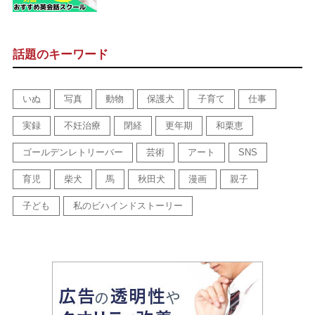
話題のキーワード
いぬ
写真
動物
保護犬
子育て
仕事
実録
不妊治療
閉経
更年期
和栗恵
ゴールデンレトリーバー
芸術
アート
SNS
育児
柴犬
馬
秋田犬
漫画
親子
子ども
私のビハインドストーリー