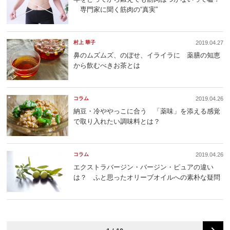
専門家に聞く筋肉の“真実”
村上 華子
2019.04.27
鼻のムズムズ、のぼせ、イライラに 薬膳の知恵
から飲むべきお茶とは
コラム
2019.04.26
納豆・冷ややっこに合う 「薬味」を添える感覚
で取り入れたい調味料とは？
コラム
2019.04.26
エクストラバージン・バージン・ピュアの違い
は？ ふと思ったオリーブオイルへの素朴な疑問