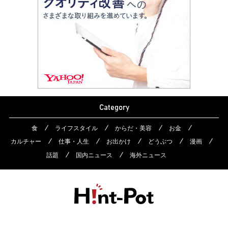
Category
食
ライフスタイル
からだ・美容
お金
カルチャー
仕事・人生
お出かけ
どうぶつ
漫画
話題
国内ニュース
海外ニュース