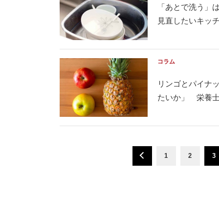
「あとで洗う」
見直したいキッチン
コラム
リンゴとパイナ
たいか」 栄養
1
2
3