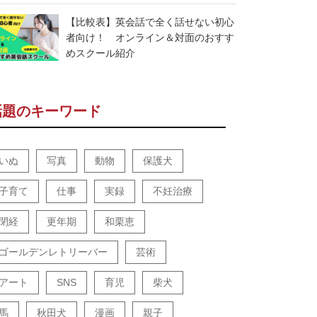
【比較表】英会話で全く話せない初心
者向け！ オンライン＆対面のおすす
めスクール紹介
話題のキーワード
いぬ
写真
動物
保護犬
子育て
仕事
実録
不妊治療
閉経
更年期
和栗恵
ゴールデンレトリーバー
芸術
アート
SNS
育児
柴犬
馬
秋田犬
漫画
親子