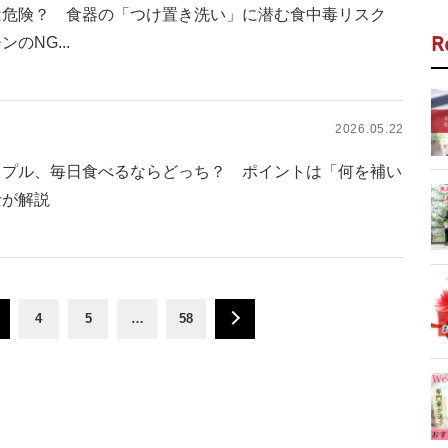
は危険？ 食器の「つけ置き洗い」に潜む食中毒リスク
のNG...
R
2026.05.22
ップル、毎日食べるならどっち？ ポイントは「何を補い
士が解説
4
5
…
58