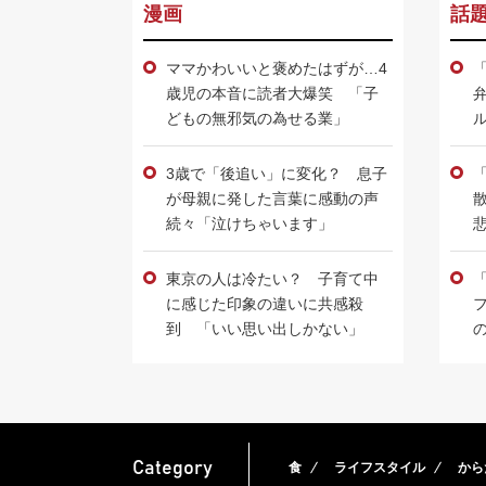
漫画
話
ママかわいいと褒めたはずが…4
歳児の本音に読者大爆笑 「子
どもの無邪気の為せる業」
3歳で「後追い」に変化？ 息子
が母親に発した言葉に感動の声
続々「泣けちゃいます」
東京の人は冷たい？ 子育て中
に感じた印象の違いに共感殺
到 「いい思い出しかない」
Category
食
ライフスタイル
から