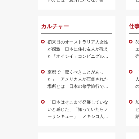
方の作法
カルチャー
仕
初来日のオーストラリア人女性
が感激 日本に住む友人が教え
た「オイシイ」コンビニグルメ
とは
京都で「驚くべきことがあっ
た」 アメリカ人が圧倒された
場所とは 日本の修学旅行でも
おなじみ、迫力に感動
「日本はそこまで発展していな
いと感じた」「知っていたらノ
ーサンキュー」 メキシコ人、
ポルトガル人、アメリカ人が驚
いたこととは