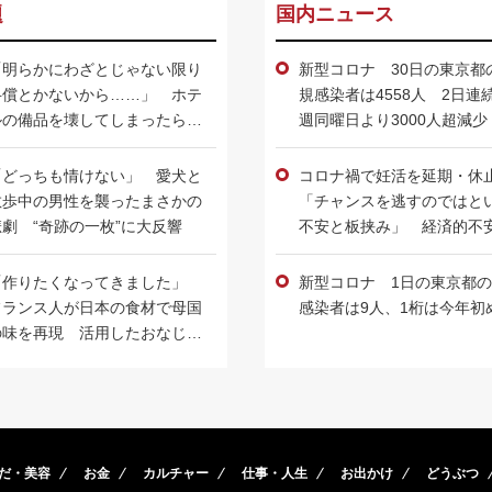
題
国内ニュース
「明らかにわざとじゃない限り
新型コロナ 30日の東京都
弁償とかないから……」 ホテ
規感染者は4558人 2日連
ルの備品を壊してしまったらど
週同曜日より3000人超減少
うする？ 「ホテルスタッフが
いいお客様だと思う」行動とは
「どっちも情けない」 愛犬と
コロナ禍で妊活を延期・休
散歩中の男性を襲ったまさかの
「チャンスを逃すのではと
悲劇 “奇跡の一枚”に大反響
不安と板挟み」 経済的不
訴える声も
「作りたくなってきました」
新型コロナ 1日の東京都
フランス人が日本の食材で母国
感染者は9人、1桁は今年初
の味を再現 活用したおなじみ
の食材とは
だ・美容
お金
カルチャー
仕事・人生
お出かけ
どうぶつ