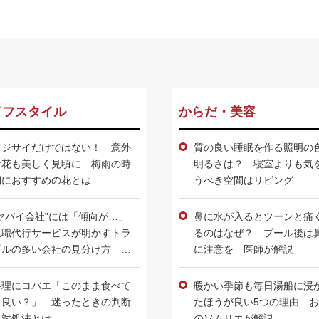
イフスタイル
からだ・美容
アジサイだけではない！ 意外
質の良い睡眠を作る照明の
な花も美しく見頃に 梅雨の時
明るさは？ 寝室よりも気
期におすすめの花とは
うべき空間はリビング
“ヤバイ会社”には「傾向が…」
鼻に水が入るとツーンと痛
退職代行サービスが明かすトラ
るのはなぜ？ プール後は
ブルの多い会社の見分け方 手
に注意を 医師が解説
軽にチェックする方法とは
料理にコバエ「このまま食べて
暖かい季節も毎日湯船に浸
も良い？」 迷ったときの判断
たほうが良い5つの理由 
と対処法とは
のソムリエが解説