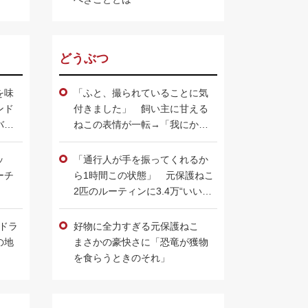
どうぶつ
を味
「ふと、撮られていることに気
ンド
付きました」 飼い主に甘える
バー
ねこの表情が一転→「我にかえ
る」姿に3.6万人“爆笑”
ッ
「通行人が手を振ってくれるか
ーチ
ら1時間この状態」 元保護ねこ
2匹のルーティンに3.4万“いい
ね” 外を見つめる、あまりにか
わいすぎる理由とは
朝ドラ
好物に全力すぎる元保護ねこ
の地
まさかの豪快さに「恐竜が獲物
を食らうときのそれ」