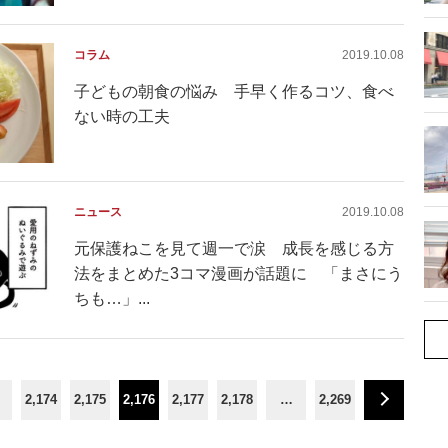
コラム
2019.10.08
子どもの朝食の悩み 手早く作るコツ、食べ
ない時の工夫
ニュース
2019.10.08
元保護ねこを見て週一で涙 成長を感じる方
法をまとめた3コマ漫画が話題に 「まさにう
ちも…」...
2,174
2,175
2,176
2,177
2,178
…
2,269