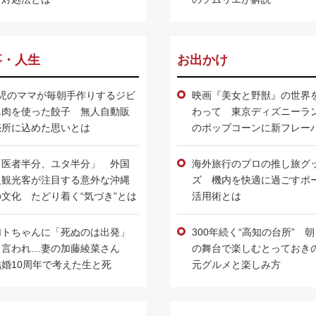
事・人生
お出かけ
3児のママが毎朝手作りするジビ
映画『美女と野獣』の世界
エ肉を使った餃子 無人自動販
わって 東京ディズニーラ
売所に込めた思いとは
のポップコーンに新フレー
登場
「医者半分、ユタ半分」 外国
海外旅行のプロの推し旅グ
人観光客が注目する意外な沖縄
ズ 機内を快適に過ごすポ
の文化 たどり着く“気づき”とは
活用術とは
加トちゃんに「死ぬのは出発」
300年続く“高知の台所” 
と言われ…妻の加藤綾菜さん
の舞台で楽しむとっておき
結婚10周年で考えた生と死
元グルメと楽しみ方