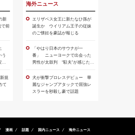
海外ニュース
の新
エリザベス女王に新たなひ孫が
続で前
誕生か ウイリアム王子の従妹
のご懐妊を豪誌が報じる
止
「やはり日本のサウナが一
いう
番」 ニューヨークで出会った
安を
男性が太鼓判 “駐夫”が感じた現
地で求められていることとは
の新規
犬が衝撃プロレスデビュー 華
めて
麗なジャンプアタックで屈強レ
スラーを秒殺し豪で話題
漫画
話題
国内ニュース
海外ニュース