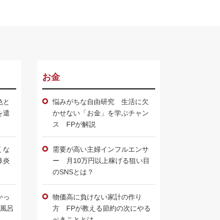
お金
色と
悩みがちな自由研究 生活に欠
を遣
かせない「お金」を学ぶチャン
ス FPが解説
くな
需要が高い主婦インフルエンサ
鼻炎
ー 月10万円以上稼げる狙い目
のSNSとは？
かっ
物価高に負けない家計の作り
お風呂
方 FPが教える節約の次にやる
べきこととは