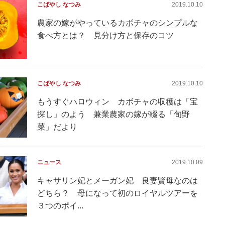
こばやし なつみ
2019.10.10
農家の嫁がやっているカボチャのシンプルな
食べ方とは？ 見分け方と保存のコツ
こばやし なつみ
2019.10.10
もうすぐハロウィン カボチャの収穫は「宝
探し」のよう 兼業農家の嫁が綴る「旬野
菜」だより
ニュース
2019.10.09
キャサリン妃とメーガン妃 良妻賢母なのは
どちら？ 母になって初のロイヤルツアーを
３つのポイ...