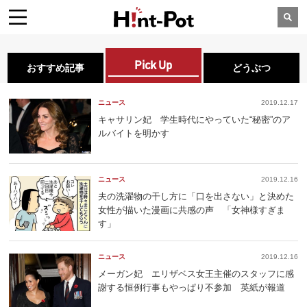
Pick Up
おすすめ記事
どうぶつ
ニュース
2019.12.17
キャサリン妃 学生時代にやっていた“秘密”のア
ルバイトを明かす
ニュース
2019.12.16
夫の洗濯物の干し方に「口を出さない」と決めた
女性が描いた漫画に共感の声 「女神様すぎま
す」
ニュース
2019.12.16
メーガン妃 エリザベス女王主催のスタッフに感
謝する恒例行事もやっぱり不参加 英紙が報道