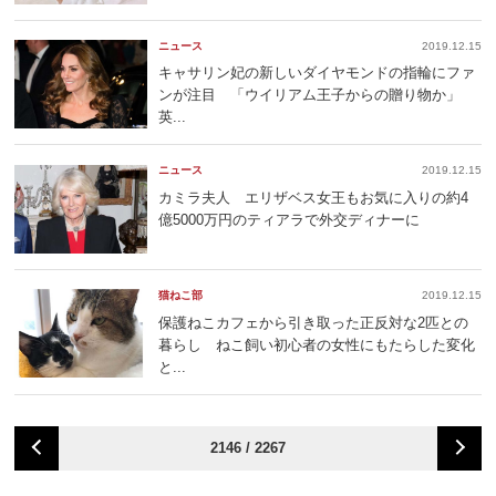
ニュース
2019.12.15
キャサリン妃の新しいダイヤモンドの指輪にファ
ンが注目 「ウイリアム王子からの贈り物か」
英...
ニュース
2019.12.15
カミラ夫人 エリザベス女王もお気に入りの約4
億5000万円のティアラで外交ディナーに
猫ねこ部
2019.12.15
保護ねこカフェから引き取った正反対な2匹との
暮らし ねこ飼い初心者の女性にもたらした変化
と...
2146 / 2267