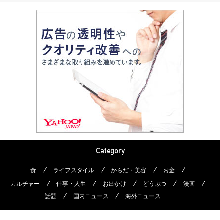
Category
食
ライフスタイル
からだ・美容
お金
カルチャー
仕事・人生
お出かけ
どうぶつ
漫画
話題
国内ニュース
海外ニュース