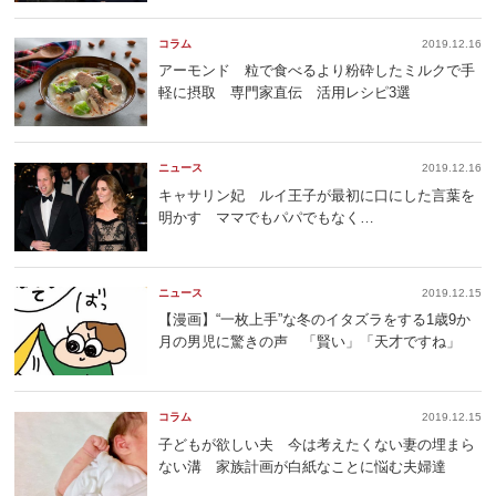
コラム
2019.12.16
アーモンド 粒で食べるより粉砕したミルクで手
軽に摂取 専門家直伝 活用レシピ3選
ニュース
2019.12.16
キャサリン妃 ルイ王子が最初に口にした言葉を
明かす ママでもパパでもなく…
ニュース
2019.12.15
【漫画】“一枚上手”な冬のイタズラをする1歳9か
月の男児に驚きの声 「賢い」「天才ですね」
コラム
2019.12.15
子どもが欲しい夫 今は考えたくない妻の埋まら
ない溝 家族計画が白紙なことに悩む夫婦達