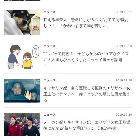
ニュース
2019.12.21
甘える黒柴犬 懸命にしがみつく“おてて”が愛お
しい！ 「かわいすぎて胸が苦しい」
ニュース
2019.12.20
“こい”って何色？ 子どもからのピュアなクイズ
に大人達もびっくりしたエッセイ漫画が話題
「...
ニュース
2019.12.20
キャサリン妃 自ら運転して恒例のエリザベス女
王主催のランチへ 赤チェックの服に注目が集ま
る
ニュース
2019.12.20
メーガン妃とキャサリン妃 エリザベス女王引退
後にかかる“新たな重圧”とは 英紙が報道