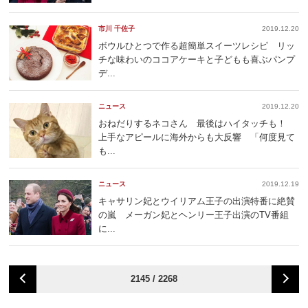
市川 千佐子
2019.12.20
ボウルひとつで作る超簡単スイーツレシピ リッ
チな味わいのココアケーキと子どもも喜ぶパンプ
デ...
ニュース
2019.12.20
おねだりするネコさん 最後はハイタッチも！
上手なアピールに海外からも大反響 「何度見て
も...
ニュース
2019.12.19
キャサリン妃とウイリアム王子の出演特番に絶賛
の嵐 メーガン妃とヘンリー王子出演のTV番組
に...
2145 / 2268