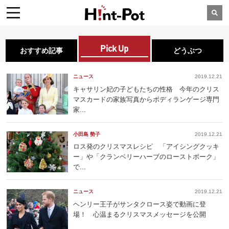
Pick Up
おすすめ記事
どうぶつ
ニュース
2019.12.21
キャサリン妃の子どもたちの性格 今年のクリス
マスカードの家族写真からボディランゲージ専門
家...
小田島 勢子
2019.12.21
ロス発のクリスマスレシピ 「アイシングクッキ
ー」や「クランベリーハーブのローストポーク」
で...
ニュース
2019.12.21
ヘンリー王子がサンタクロース姿で動画に登
場！ 心温まるクリスマスメッセージを公開