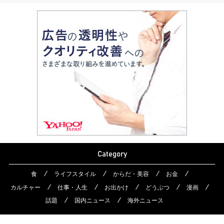
Category
食
ライフスタイル
からだ・美容
お金
カルチャー
仕事・人生
お出かけ
どうぶつ
漫画
話題
国内ニュース
海外ニュース